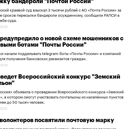
жку бандероли "Почтой России"
ский краевой суд взыскал 3 тысячи рублей с АО «Почта России» за
е сроков пересылки бандероли осужденному, сообщили РАПСИ в
жбе суда.
.2025
редупредило о новой схеме мошенников с
выми ботами "Почты России"
и начали подделывать telegram-боты «Почты России» и компаний
для получения банковских реквизитов граждан.
.2025
оведет Всероссийский конкурс "Земский
льон"
оссия» объявила о проведении Всероссийского конкурса «Земский
», в котором смогут участвовать почтальоны из населённых пунктов
ием до 50 тысяч человек.
.2025
 волонтеров посвятили почтовую марку
я памятного гашения почтовой марки «Волонтерское движение