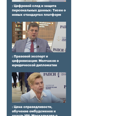
: Цифровой след и защита
персональных данных: Тисен о
новых стандартах платформ
: Правовой экспорт и
цифровизация: Молчаков о
юридической дипломатии
: Цена справедливости,
обучение омбудсменов и
участь ИИ: Москалькова о