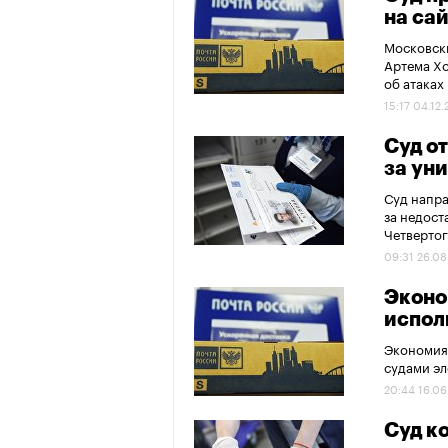
на са
Московски
Артема Хо
об атаках
15:17 04.12
Суд о
за ун
Суд напра
за недост
Четверто
09:31 26.08
Эконо
испол
Экономия 
судами эл
20:44 16.06
Суд к