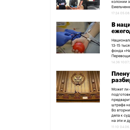
колонии з
Емельчен
17:24 05.08
В нац
ежего
Националь
13-15 тыс
фонда «На
Перевощи
14:36 10.07
Плену
разби
Может ли 
подготовк
предварит
штрафа на
Во вторни
дела к су
на эти и 
11:10 04.06