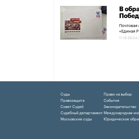
В обр
Побед
Почтовая 
«Единая Р
11:16 26.04
Суды
Право на выбор
Правозащита
События
Совет Судей
Законодательство
Судебный департамент
Международная ин
Московские суды
Юридическое обра