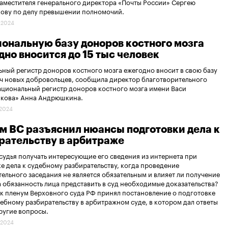
аместителя генерального директора «Почты России» Сергею
кову по делу превышении полномочий.
.2024
иональную базу доноров костного мозга
дно вносится до 15 тыс человек
ный регистр доноров костного мозга ежегодно вносит в свою базу
яч новых добровольцев, сообщила директор благотворительного
циональный регистр доноров костного мозга имени Васи
кова» Анна Андрюшкина.
.2024
м ВС разъяснил нюансы подготовки дела к
рательству в арбитраже
судья получать интересующие его сведения из интернета при
е дела к судебному разбирательству, когда проведение
ельного заседания не является обязательным и влияет ли получение
 обязанность лица представить в суд необходимые доказательства?
к пленум Верховного суда РФ принял постановление о подготовке
дебному разбирательству в арбитражном суде, в котором дал ответы
другие вопросы.
.2024