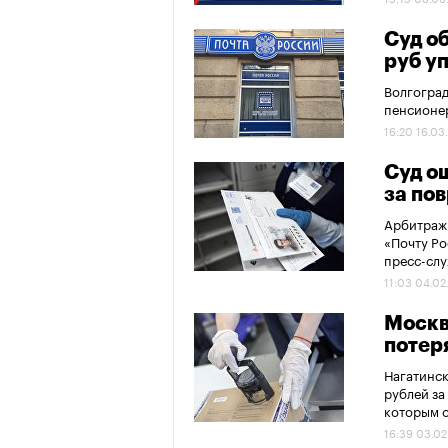
Суд о
руб у
Волгоград
пенсионер
16:20 16.03
Суд о
за по
Арбитражн
«Почту Ро
пресс-слу
11:03 04.02
Москв
потер
Нагатинск
рублей за
которым 
16:39 03.02