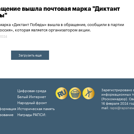
ащение вышла почтовая марка "Диктант
ы"
марка «Диктант Победы» вышла в обращение, сообщили в партии
оссия», которая является организатором акции.
.2024
Загрузить еще
Зарегистрировано в
Цифровая среда
информационных т
Белый Интернет
(Роскомнадзор). Св
Народный фронт
16 февраля 2024 год
mail:
rapsi@rapsinew
формация
Историческая память
зование
Награды РАПСИ: