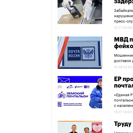
задер
Забайкаль
нарушени
пресс-слу
15:17 03.06
МВД п
фейко
Мошенник
доставок 
15:39 23.05
ЕР пр
почта
«Единая Р
почтальон
с населен
10:27 10.03
Труду
Церемони