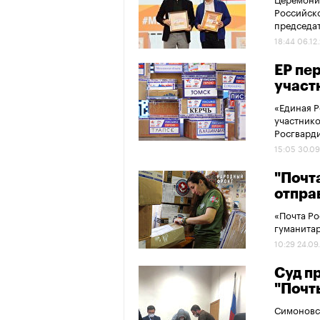
Российск
председат
18:44 06.12
ЕР пе
участ
«Единая Р
участнико
Росгвард
15:05 30.09
"Почт
отпра
«Почта Ро
гуманита
10:29 24.09
Суд п
"Почт
Симоновск