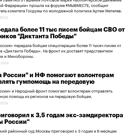
ой Федерации» прошла на форуме #МЫВМЕСТЕ, сообщил
ель комитета Госдумы по молодежной политике Артем Метелев.
.2024
редала более 11 тыс писем бойцам СВО от
ников "Диктанта Победы"
оссия» передала бойцам спецоперации более 11 тысяч писем от
в «Диктанта Победы». На фронт их доставят представители
ии и Минобороны.
.2024
а России" и НФ помогают волонтерам
влять гумпомощь на передовую
ссии» и Народный фронт помогают волонтерам отправлять
рную помощь из регионов на передовую бойцам.
.2024
риговорил к 3,5 годам экс-замдиректора
ы России"
ий районный суд Москвы приговорил к 3 годам и 6 месяцам