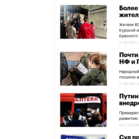
Более
жител
Жители 60
Курской и
Красного 
11:38 30.01
Почти
НФ и 
Народный 
посылок в
17:26 19.01
Путин
внедр
Президент
развитию 
16:11 19.12.
Суд п