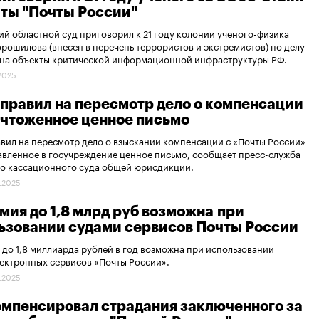
йты "Почты России"
й областной суд приговорил к 21 году колонии ученого-физика
рошилова (внесен в перечень террористов и экстремистов) по делу
 на объекты критической информационной инфраструктуры РФ.
.2025
тправил на пересмотр дело о компенсации
ичтоженное ценное письмо
вил на пересмотр дело о взыскании компенсации с «Почты России»
авленное в госучреждение ценное письмо, сообщает пресс-служба
го кассационного суда общей юрисдикции.
.2025
мия до 1,8 млрд руб возможна при
ьзовании судами сервисов Почты России
до 1,8 миллиарда рублей в год возможна при использовании
ектронных сервисов «Почты России».
.2025
омпенсировал страдания заключенного за