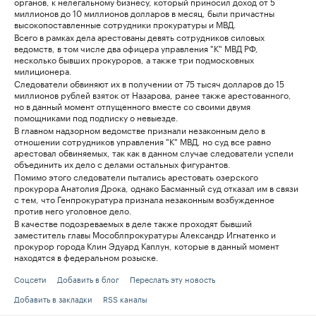
органов, к нелегальному бизнесу, который приносил доход от 5
миллионов до 10 миллионов долларов в месяц, были причастны
высокопоставленные сотрудники прокуратуры и МВД.
Всего в рамках дела арестованы девять сотрудников силовых
ведомств, в том числе два офицера управления "К" МВД РФ,
несколько бывших прокуроров, а также три подмосковных
милиционера.
Следователи обвиняют их в получении от 75 тысяч долларов до 15
миллионов рублей взяток от Назарова, ранее также арестованного,
но в данный момент отпущенного вместе со своими двумя
помощниками под подписку о невыезде.
В главном надзорном ведомстве признали незаконным дело в
отношении сотрудников управления "К" МВД, но суд все равно
арестовал обвиняемых, так как в данном случае следователи успели
объединить их дело с делами остальных фигурантов.
Помимо этого следователи пытались арестовать озерского
прокурора Анатолия Дрока, однако Басманный суд отказал им в связи
с тем, что Генпрокуратура признала незаконным возбужденное
против него уголовное дело.
В качестве подозреваемых в деле также проходят бывший
заместитель главы Мособлпрокуратуры Александр Игнатенко и
прокурор города Клин Эдуард Каплун, которые в данный момент
находятся в федеральном розыске.
Соцсети
Добавить в блог
Переслать эту новость
Добавить в закладки
RSS каналы