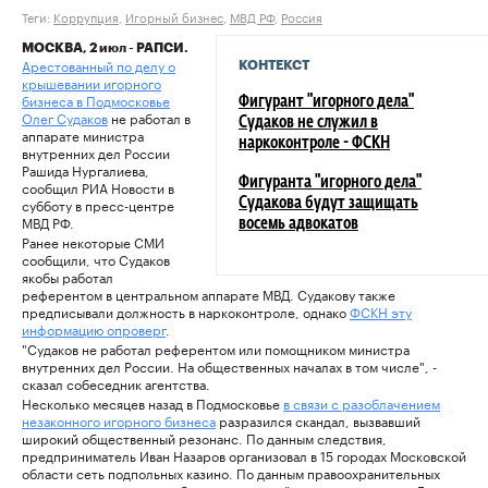
Теги:
Коррупция
,
Игорный бизнес
,
МВД РФ
,
Россия
МОСКВА, 2 июл - РАПСИ.
Арестованный по делу о
КОНТЕКСТ
крышевании игорного
бизнеса в Подмосковье
Фигурант "игорного дела"
Олег Судаков
не работал в
Судаков не служил в
аппарате министра
наркоконтроле - ФСКН
внутренних дел России
Рашида Нургалиева,
Фигуранта "игорного дела"
сообщил РИА Новости в
субботу в пресс-центре
Судакова будут защищать
МВД РФ.
восемь адвокатов
Ранее некоторые СМИ
сообщили, что Судаков
якобы работал
референтом в центральном аппарате МВД. Судакову также
предписывали должность в наркоконтроле, однако
ФСКН эту
информацию опроверг
.
"Судаков не работал референтом или помощником министра
внутренних дел России. На общественных началах в том числе", -
сказал собеседник агентства.
Несколько месяцев назад в Подмосковье
в связи с разоблачением
незаконного игорного бизнеса
разразился скандал, вызвавший
широкий общественный резонанс. По данным следствия,
предприниматель Иван Назаров организовал в 15 городах Московской
области сеть подпольных казино. По данным правоохранительных