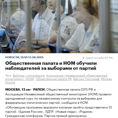
пресс-служба ОП РФ
НОВОСТИ
, 15:59 13.08.2024
©
Общественная палата и НОМ обучили
наблюдателей за выборами от партий
Теги:
Выборы, голосование
,
Ассоциация «Независимый общественный
мониторинг» (НОМ)
,
Общественная палата РФ
,
Максим Григорьев
,
Москва
,
Россия
Общественная палата (ОП) РФ и
МОСКВА, 13 авг - РАПСИ.
Ассоциация Независимый общественный мониторинг (НОМ) провели
однодневный курс по независимому контролю за выборами для
федеральных политических партий, сообщили в НОМ.
«Обучающую программу выразили желание пройти представители 10
партий: «Единая Россия», ЛДПР, «Новые люди», «Родина»,
Гражданская платформа, Партия прямой демократии,