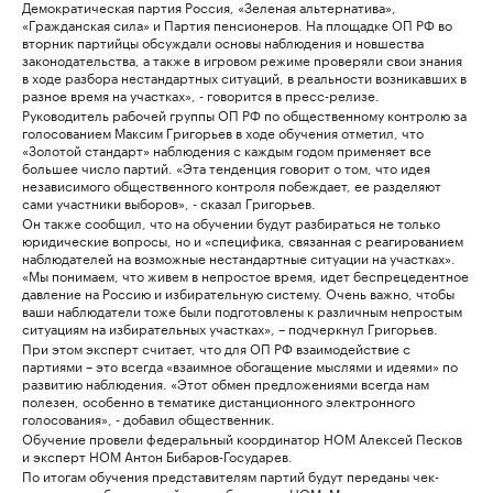
Демократическая партия Россия, «Зеленая альтернатива»,
«Гражданская сила» и Партия пенсионеров. На площадке ОП РФ во
вторник партийцы обсуждали основы наблюдения и новшества
законодательства, а также в игровом режиме проверяли свои знания
в ходе разбора нестандартных ситуаций, в реальности возникавших в
разное время на участках», - говорится в пресс-релизе.
Руководитель рабочей группы ОП РФ по общественному контролю за
голосованием Максим Григорьев в ходе обучения отметил, что
«Золотой стандарт» наблюдения с каждым годом применяет все
большее число партий. «Эта тенденция говорит о том, что идея
независимого общественного контроля побеждает, ее разделяют
сами участники выборов», - сказал Григорьев.
Он также сообщил, что на обучении будут разбираться не только
юридические вопросы, но и «специфика, связанная с реагированием
наблюдателей на возможные нестандартные ситуации на участках».
«Мы понимаем, что живем в непростое время, идет беспрецедентное
давление на Россию и избирательную систему. Очень важно, чтобы
ваши наблюдатели тоже были подготовлены к различным непростым
ситуациям на избирательных участках», – подчеркнул Григорьев.
При этом эксперт считает, что для ОП РФ взаимодействие с
партиями – это всегда «взаимное обогащение мыслями и идеями» по
развитию наблюдения. «Этот обмен предложениями всегда нам
полезен, особенно в тематике дистанционного электронного
голосования», - добавил общественник.
Обучение провели федеральный координатор НОМ Алексей Песков
и эксперт НОМ Антон Бибаров-Государев.
По итогам обучения представителям партий будут переданы чек-
листы для наблюдателей, разработанные НОМ. Материалы