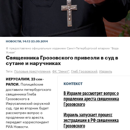
НОВОСТИ
, 14:13 23.09.2014
предоставлено официальным изданием Санкт-Петербургской епархии "Вода
©
Живая"
Священника Грозовского привезли в суд в
сутане и наручниках
Теги:
Половые преступления
,
ФК "Зенит"
,
Глеб Грозовский
,
Израиль
ИЕРУСАЛИМ, 23 сен -
Полицейские
КОНТЕКСТ
РАПСИ.
доставили петербургского
священника Глеба
В Израиле рассмотрят вопрос о
Грозовского в
продлении ареста священника
Иерусалимский окружной
Грозовского
суд, где во вторник будет
рассмотрен вопрос о
Израиль запускает процесс
продлении его ареста,
экстрадиции в РФ священника
передает корреспондент
РИА Новости.
Грозовского