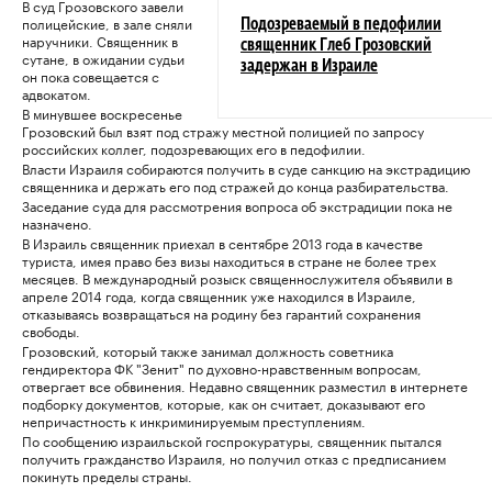
В суд Грозовского завели
полицейские, в зале сняли
Подозреваемый в педофилии
наручники. Священник в
священник Глеб Грозовский
сутане, в ожидании судьи
задержан в Израиле
он пока совещается с
адвокатом.
В минувшее воскресенье
Грозовский был взят под стражу местной полицией по запросу
российских коллег, подозревающих его в педофилии.
Власти Израиля собираются получить в суде санкцию на экстрадицию
священника и держать его под стражей до конца разбирательства.
Заседание суда для рассмотрения вопроса об экстрадиции пока не
назначено.
В Израиль священник приехал в сентябре 2013 года в качестве
туриста, имея право без визы находиться в стране не более трех
месяцев. В международный розыск священнослужителя объявили в
апреле 2014 года, когда священник уже находился в Израиле,
отказываясь возвращаться на родину без гарантий сохранения
свободы.
Грозовский, который также занимал должность советника
гендиректора ФК "Зенит" по духовно-нравственным вопросам,
отвергает все обвинения. Недавно священник разместил в интернете
подборку документов, которые, как он считает, доказывают его
непричастность к инкриминируемым преступлениям.
По сообщению израильской госпрокуратуры, священник пытался
получить гражданство Израиля, но получил отказ с предписанием
покинуть пределы страны.