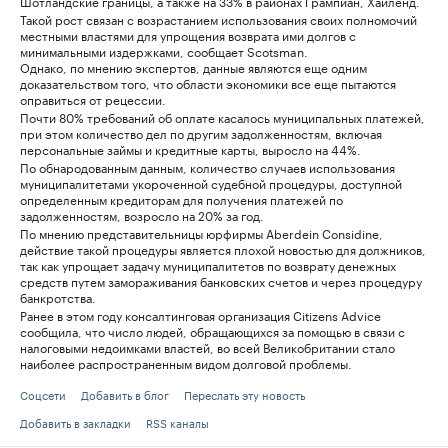
Шотландские границы, а также на 33% в районах Грампиан, Хайленд.
Такой рост связан с возрастанием использования своих полномочий
местными властями для упрощения возврата ими долгов с
минимальными издержками, сообщает Scotsman.
Однако, по мнению экспертов, данные являются еще одним
доказательством того, что области экономики все еще пытаются
оправиться от рецессии.
Почти 80% требований об оплате касалось муниципальных платежей,
при этом количество дел по другим задолженностям, включая
персональные займы и кредитные карты, выросло на 44%.
По обнародованным данным, количество случаев использования
муниципалитетами укороченной судебной процедуры, доступной
определенным кредиторам для получения платежей по
задолженностям, возросло на 20% за год.
По мнению представительницы юрфирмы Aberdein Considine,
действие такой процедуры является плохой новостью для должников,
так как упрощает задачу муниципалитетов по возврату денежных
средств путем замораживания банковских счетов и через процедуру
банкротства.
Ранее в этом году консалтинговая организация Citizens Advice
сообщила, что число людей, обращающихся за помощью в связи с
налоговыми недоимками властей, во всей Великобритании стало
наиболее распространенным видом долговой проблемы.
Соцсети
Добавить в блог
Переслать эту новость
Добавить в закладки
RSS каналы