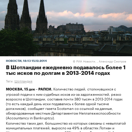
РИА Новости. , Алексндр Смотров
НОВОСТИ
, 18:13 15.12.2014
©
В Шотландии ежедневно подавалось более 1
тыс исков по долгам в 2013-2014 годах
Теги:
Шотландия
Количество людей, столкнувшихся с
МОСКВА, 15 дек – РАПСИ.
угрозой подачи к ним судебных исков из-за задолженностей, резко
возросло в Шотландии, составив почти 380 тысяч в 2013-2014 годах
(то есть каждый день иски подавались к более одной тысяче
должников), сообщает газета Scotsman со ссылкой на данные,
обнародованные местным Департаментом Неплатежеспособности
(Accountancy in Bankruptcy).
Количество таких дел, большинство из которых связаны с невыплатой
муниципальных платежей, выросло на 49% в областях Лотиан и