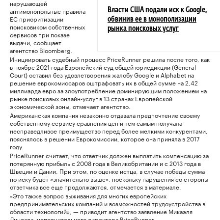
нарушающей
антимонопольные правила
Власти США подали иск к Google,
ЕС приоритизации
обвинив ее в монополизации
поисковиком собственных
рынка поисковых услуг
сервисов при показе
выдачи, сообщает
агентство Bloomberg.
Инициировать судебный процесс PriceRunner решила после того, как
в ноябре 2021 года Европейский суд общей юрисдикции (General
Court) оставил без удовлетворения жалобу Google и Alphabet на
решение еврокомиссаров оштрафовать их в общей сумме на 2,42
миллиарда евро за злоупотребление доминирующим положением на
рынке поисковых онлайн-услуг в 13 странах Европейской
экономической зоны, отмечает агентство.
Американская компания незаконно отдавала предпочтение своему
собственному сервису сравнения цен и тем самым получала
несправедливое преимущество перед более мелкими конкурентами,
пояснялось в решении Еврокомиссии, которое она приняла в 2017
году.
PriceRunner считает, что ответчик должен выплатить компенсацию за
потерянную прибыль с 2008 года в Великобритании и с 2013 года в
Швеции и Дании. При этом, по оценке истца, в случае победы сумма
по иску будет «значительно выше», поскольку нарушения со стороны
ответчика все еще продолжаются, отмечается в материале.
«Это также вопрос выживания для многих европейских
предпринимательских компаний и возможностей трудоустройства в
области технологий», — приводит агентство заявление Микаэля
Линдала, исполнительного директора PriceRunner.