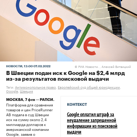
РИА Новости. , Алексей Витвицкий
НОВОСТИ
, 13:00 07.02.2022
©
В Швеции подан иск к Google на $2,4 млрд
из-за результатов поисковой выдачи
Теги:
Антимонопольное право
,
Европейский суд общей юрисдикции
,
Google
,
Швеция
МОСКВА, 7 фев — РАПСИ.
Платформа для сравнения
КОНТЕКСТ
товаров и цен PriceRunner
AB подала в суд Швеции
Google оплатил штраф за
иск на сумму около 2,4
неудаление запрещенной
миллиарда долларов к
информации из поисковой
американской компании
выдачи
Google, заявив о