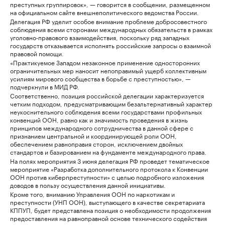
преступных группировок», — говорится в сообщении, размещенном
на официальном сайте внешнеполитического ведомства России.
Делегация РФ уделит особое внимание проблеме добросовестного
соблюдения всеми сторонами международных обязательств в рамках
уголовно-правового взаимодействия, поскольку ряд западных
государств отказывается исполнять российские запросы о взаимной
правовой помощи.
«Практикуемое Западом незаконное применение односторонних
ограничительных мер наносит непоправимый ущерб коллективным
усилиям мирового сообщества в борьбе с преступностью», —
подчеркнули в МИД РФ.
Соответственно, позиция российской делегации характеризуется
четким подходом, предусматривающим безальтернативный характер
неукоснительного соблюдения всеми государствами профильных
конвенций ООН, равно как и значимость проведения в жизнь
принципов международного сотрудничества в данной сфере с
признанием центральной и координирующей роли ООН,
обеспечением равноправия сторон, исключением двойных
стандартов и базированием на фундаменте международного права.
На полях мероприятия 3 июня делегация РФ проведет тематическое
мероприятие «Разработка дополнительного протокола к Конвенции
ООН против киберпреступности» с целью подробного изложения
доводов в пользу осуществления данной инициативы.
Кроме того, вниманию Управления ООН по наркотикам и
преступности (УНП ООН), выступающего в качестве секретариата
КППУП, будет представлена позиция о необходимости продолжения
предоставления на равноправной основе технического содействия