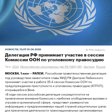
РИА Новости. ,
НОВОСТИ
, 15:07 01.06.2026
©
Делегация РФ принимает участие в сессии
Комиссии ООН по уголовному правосудию
Теги:
ООН
,
Министерство иностранных дел РФ (МИД РФ)
,
Австрия
,
Россия
Российская правительственная делегация
МОСКВА, 1 июн — РАПСИ.
под руководством заместителя главы МИД РФ Дмитрия Любинского
принимает участие в работе 35-й сессии Комиссии ООН по
предупреждению преступности и уголовному правосудию (КППУП),
открывшейся в Вене.
«В ходе сессии российская делегация сосредоточится на
привлечении внимания Комиссии к наиболее злободневным вызовам и
угрозам в криминальной сфере, представит развернутую
информацию о предпринимаемых нашей страной решительных шагах
для пресечения деятельности транснациональных организованных