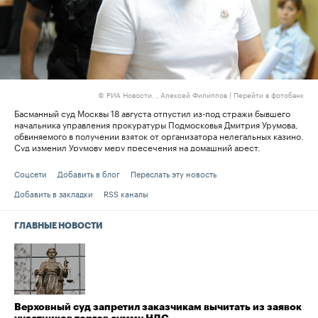
банк
РИА Новости. , Алексей Филиппов
|
Перейти в фотобанк
©
то
Басманный суд Москвы 18 августа отпустил из-под стражи бывшего
Ран
начальника управления прокуратуры Подмосковья Дмитрия Урумова,
дов
обвиняемого в получении взяток от организатора нелегальных казино.
от 
Суд изменил Урумову меру пресечения на домашний арест.
пош
ком
пр
Соцсети
Добавить в блог
Переслать эту новость
Добавить в закладки
RSS каналы
ГЛАВНЫЕ НОВОСТИ
Верховный суд запретил заказчикам вычитать из заявок