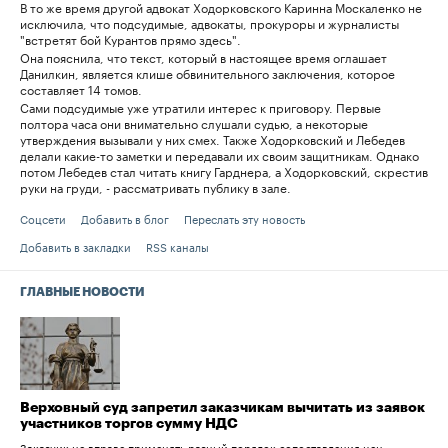
В то же время другой адвокат Ходорковского Каринна Москаленко не
исключила, что подсудимые, адвокаты, прокуроры и журналисты
"встретят бой Курантов прямо здесь".
Она пояснила, что текст, который в настоящее время оглашает
Данилкин, является клише обвинительного заключения, которое
составляет 14 томов.
Сами подсудимые уже утратили интерес к приговору. Первые
полтора часа они внимательно слушали судью, а некоторые
утверждения вызывали у них смех. Также Ходорковский и Лебедев
делали какие-то заметки и передавали их своим защитникам. Однако
потом Лебедев стал читать книгу Гарднера, а Ходорковский, скрестив
руки на груди, - рассматривать публику в зале.
Соцсети
Добавить в блог
Переслать эту новость
Добавить в закладки
RSS каналы
ГЛАВНЫЕ НОВОСТИ
Верховный суд запретил заказчикам вычитать из заявок
участников торгов сумму НДС
Заказчик не вправе применять разный порядок сопоставления цен