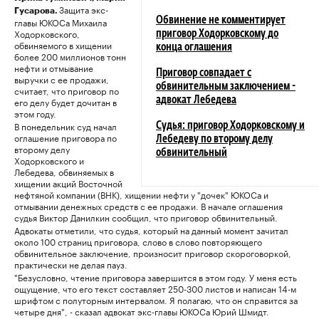
Защита экс-
Гусарова.
главы ЮКОСа Михаила
Обвинение не комментирует
Ходорковского,
приговор Ходорковскому до
обвиняемого в хищении
конца оглашения
более 200 миллионов тонн
нефти и отмывание
Приговор совпадает с
выручки с ее продажи,
обвинительным заключением -
считает, что приговор по
его делу будет дочитан в
адвокат Лебедева
этом году.
В понедельник суд начал
Судья: приговор Ходорковскому и
оглашение приговора по
Лебедеву по второму делу
второму делу
обвинительный
Ходорковского и
Лебедева, обвиняемых в
хищении акций Восточной
нефтяной компании (ВНК), хищении нефти у "дочек" ЮКОСа и
отмывании денежных средств с ее продажи. В начале оглашения
судья Виктор Данилкин сообщил, что приговор обвинительный.
Адвокаты отметили, что судья, который на данный момент зачитал
около 100 страниц приговора, слово в слово повторяющего
обвинительное заключение, произносит приговор скороговоркой,
практически не делая пауз.
"Безусловно, чтение приговора завершится в этом году. У меня есть
ощущение, что его текст составляет 250-300 листов и написан 14-м
шрифтом с полуторным интервалом. Я полагаю, что он справится за
четыре дня", - сказал адвокат экс-главы ЮКОСа Юрий Шмидт.