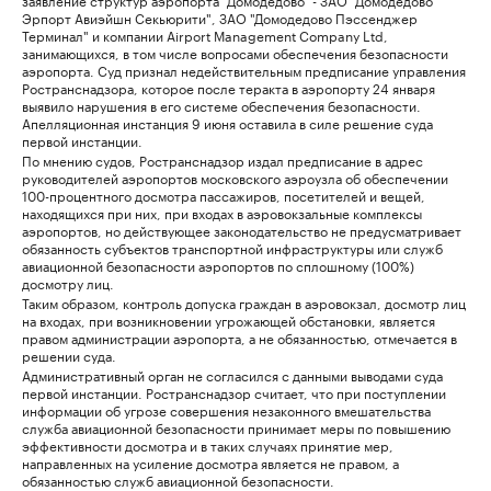
Эрпорт Авиэйшн Секьюрити", ЗАО "Домодедово Пэссенджер
Терминал" и компании Airport Management Company Ltd,
занимающихся, в том числе вопросами обеспечения безопасности
аэропорта. Суд признал недействительным предписание управления
Ространснадзора, которое после теракта в аэропорту 24 января
выявило нарушения в его системе обеспечения безопасности.
Апелляционная инстанция 9 июня оставила в силе решение суда
первой инстанции.
По мнению судов, Ространснадзор издал предписание в адрес
руководителей аэропортов московского аэроузла об обеспечении
100-процентного досмотра пассажиров, посетителей и вещей,
находящихся при них, при входах в аэровокзальные комплексы
аэропортов, но действующее законодательство не предусматривает
обязанность субъектов транспортной инфраструктуры или служб
авиационной безопасности аэропортов по сплошному (100%)
досмотру лиц.
Таким образом, контроль допуска граждан в аэровокзал, досмотр лиц
на входах, при возникновении угрожающей обстановки, является
правом администрации аэропорта, а не обязанностью, отмечается в
решении суда.
Административный орган не согласился с данными выводами суда
первой инстанции. Ространснадзор считает, что при поступлении
информации об угрозе совершения незаконного вмешательства
служба авиационной безопасности принимает меры по повышению
эффективности досмотра и в таких случаях принятие мер,
направленных на усиление досмотра является не правом, а
обязанностью служб авиационной безопасности.