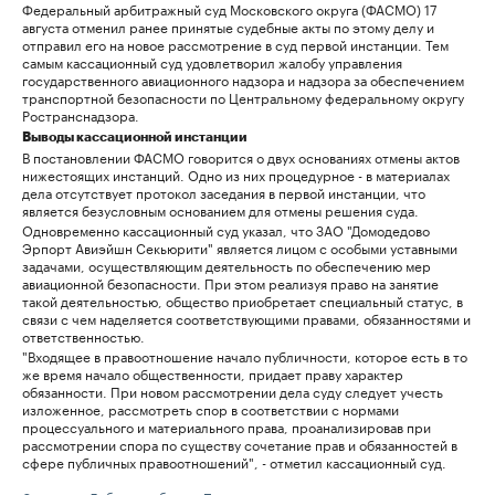
Федеральный арбитражный суд Московского округа (ФАСМО) 17
августа отменил ранее принятые судебные акты по этому делу и
отправил его на новое рассмотрение в суд первой инстанции. Тем
самым кассационный суд удовлетворил жалобу управления
государственного авиационного надзора и надзора за обеспечением
транспортной безопасности по Центральному федеральному округу
Ространснадзора.
Выводы кассационной инстанции
В постановлении ФАСМО говорится о двух основаниях отмены актов
нижестоящих инстанций. Одно из них процедурное - в материалах
дела отсутствует протокол заседания в первой инстанции, что
является безусловным основанием для отмены решения суда.
Одновременно кассационный суд указал, что ЗАО "Домодедово
Эрпорт Авиэйшн Секьюрити" является лицом с особыми уставными
задачами, осуществляющим деятельность по обеспечению мер
авиационной безопасности. При этом реализуя право на занятие
такой деятельностью, общество приобретает специальный статус, в
связи с чем наделяется соответствующими правами, обязанностями и
ответственностью.
"Входящее в правоотношение начало публичности, которое есть в то
же время начало общественности, придает праву характер
обязанности. При новом рассмотрении дела суду следует учесть
изложенное, рассмотреть спор в соответствии с нормами
процессуального и материального права, проанализировав при
рассмотрении спора по существу сочетание прав и обязанностей в
сфере публичных правоотношений", - отметил кассационный суд.