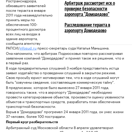
Ространснадзора,
Арбитраж рассмотрит иск о
обязавшего заявителей
проверке безопасности
после теракта в январе
2011 года незамедлительно
аэропорта "Домодедово"
принять меры по
обеспечению 100-
Расследование теракта в
процентного досмотра
аэропорту Домодедово
всех лиц на входах в
здание аэропорта,
сообщила агентству
РАПСИ/
infosud.ru
пресс-секретарь суда Наталья Маньшина.
Она напомнила, что арбитраж Подмосковья повторно рассматривал
заявление компаний "Домодедово" и принял такое же решение, что и
в первый раз.
В ходе предварительных слушаний 3 ноября представитель истца
заявил ходатайство о проведении слушаний в закрытом режиме.
Свою просьбу юрист мотивировал тем, что в ходе слушаний могут
быть "озвучены сведения, составляющие коммерческую тайну".
В предписании, которое было вынесено 27 января 2011 года,
говорилось также, что в аэропорту "Домодедово" необходимо
провести категорирование объектов, произвести оценку уязвимости
объектов и транспортных средств, разработать план обеспечения
транспортной безопасности.
Взрыв в "Домодедово" прогремел 24 января 2011 года, он унес жизни
37 человек, более 100 пострадали.
Первый круг разбирательств
Арбитражный суд Московской области 8 апреля удовлетворил
заявление структур аэропорта "Домодедово" - ЗАО "Домодедово