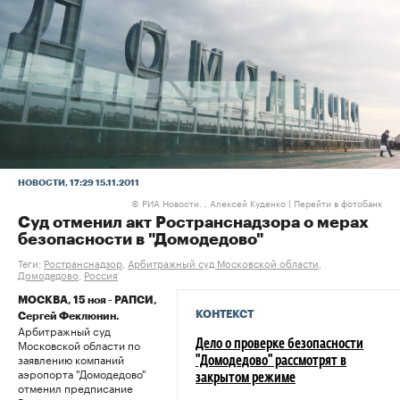
НОВОСТИ
, 17:29 15.11.2011
РИА Новости. , Алексей Куденко
|
Перейти в фотобанк
©
Суд отменил акт Ространснадзора о мерах
безопасности в "Домодедово"
Теги:
Ространснадзор
,
Арбитражный суд Московской области
,
Домодедово
,
Россия
МОСКВА, 15 ноя - РАПСИ,
КОНТЕКСТ
Сергей Феклюнин.
Арбитражный суд
Московской области по
Дело о проверке безопасности
заявлению компаний
"Домодедово" рассмотрят в
аэропорта "Домодедово"
закрытом режиме
отменил предписание