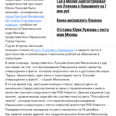
Суд в Москве зарегистрировал
правительстве при мэре
иск Лужкова к Нарышкину на 1
Юрии Лужкове было
мнением, основанным на
млн руб
указе Дмитрия Медведева
об утрате Лужковым его
Конец московского Лондона
доверия
, сообщил во
вторник в Пресненском
Отставка Юрия Лужкова с поста
суде Москвы
мэра Москвы
представитель Нарышкина
Тимур Ганчин.
Суд во вторник заслушал
позиции сторон по
иску Лужкова к Нарышкину
о защите чести и
достоинства и компенсации 1 миллиона рублей за обвинение в
коррупции.
В свою очередь, представитель Лужкова Алексей Мельников в суде
настаивал на том, что высказывание Нарышкина имело характер
утверждения о факте, которое опорочило честь и достоинство мэра.
"Здесь, безусловно, идет речь о порочащем честь Лужкова
утверждении о факте", - сказал Мельников.
В то же время суд, заслушав позиции сторон, вернул дело на
начальную стадию рассмотрения в связи с привлечением к нему в
качестве третьего лица агентства РИА Новости. Данное решение суд
принял, удовлетворив ходатайство соответчика по делу "Российской
газеты", которая пояснила, что перепечатала высказывание
Нарышкина о коррупции с ленты новостей агентства РИА Новости.
Предварительное заседание по делу назначено на 19 декабря.
Как заявлял ранее адвокат экс-градоначальника Алексей Мельников,