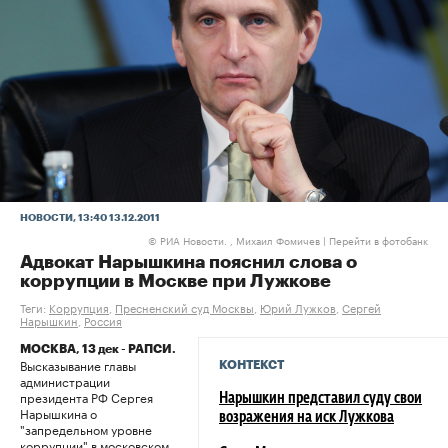
НОВОСТИ
, 13:40 13.12.2011
РИА Новости. , Михаил Фомичев
|
Перейти в фотобанк
©
Адвокат Нарышкина пояснил слова о
коррупции в Москве при Лужкове
Теги:
Коррупция
,
Пресненский суд Москвы
,
Юрий Лужков
,
Сергей
Нарышкин
,
Россия
МОСКВА, 13 дек - РАПСИ.
Высказывание главы
КОНТЕКСТ
администрации
президента РФ Сергея
Нарышкин представил суду свои
Нарышкина о
возражения на иск Лужкова
"запредельном уровне
коррупции" в московском