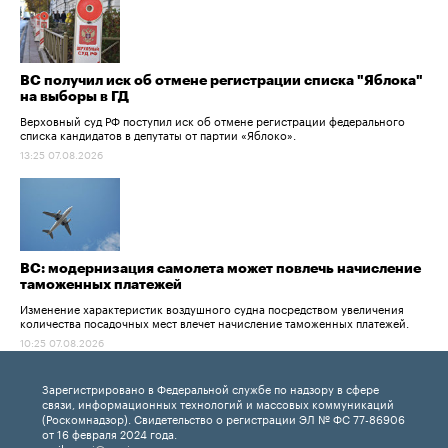
ВС получил иск об отмене регистрации списка "Яблока"
на выборы в ГД
Верховный суд РФ поступил иск об отмене регистрации федерального
списка кандидатов в депутаты от партии «Яблоко».
13:25 07.08.2026
ВС: модернизация самолета может повлечь начисление
таможенных платежей
Изменение характеристик воздушного судна посредством увеличения
количества посадочных мест влечет начисление таможенных платежей.
10:25 07.08.2026
Зарегистрировано в Федеральной службе по надзору в сфере
связи, информационных технологий и массовых коммуникаций
(Роскомнадзор). Свидетельство о регистрации ЭЛ № ФС 77-86906
от 16 февраля 2024 года.
mail:
rapsi@rapsinews.ru