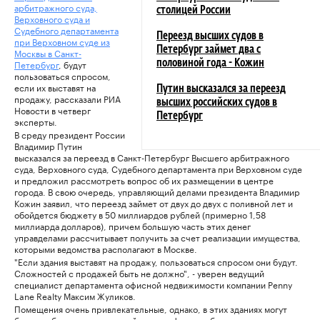
арбитражного суда,
столицей России
Верховного суда и
Судебного департамента
Переезд высших судов в
при Верховном суде из
Петербург займет два с
Москвы в Санкт-
Петербург
, будут
половиной года - Кожин
пользоваться спросом,
если их выставят на
Путин высказался за переезд
продажу, рассказали РИА
высших российских судов в
Новости в четверг
Петербург
эксперты.
В среду президент России
Владимир Путин
высказался за переезд в Санкт-Петербург Высшего арбитражного
суда, Верховного суда, Судебного департамента при Верховном суде
и предложил рассмотреть вопрос об их размещении в центре
города. В свою очередь, управляющий делами президента Владимир
Кожин заявил, что переезд займет от двух до двух с поливной лет и
обойдется бюджету в 50 миллиардов рублей (примерно 1,58
миллиарда долларов), причем большую часть этих денег
управделами рассчитывает получить за счет реализации имущества,
которыми ведомства располагают в Москве.
"Если здания выставят на продажу, пользоваться спросом они будут.
Сложностей с продажей быть не должно", - уверен ведущий
специалист департамента офисной недвижимости компании Penny
Lane Realty Максим Жуликов.
Помещения очень привлекательные, однако, в этих зданиях могут
быть проблемы с переделкой их под офисы, добавляет начальник