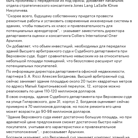
отдела стратегического консалтинга Jones Lang LaSalle Юлия
Никуличева.
"Скорее всего, будущему собственнику придется провести
ремонтные работы и установить современные инженерные системы в
зданиях, чтобы повысить их класс и привлекательность для
потенциальных арендаторов", - указывает заместитель директора
департамента оценки и консалтинга Colliers International Олег
Арычкин.
Он добавляет, что объем инвестиций, необходимых для переделки
зданий Высшего арбитражного суда и Судебного департамента при
Верховном суде, будет сравнительно невысоким из-за относительно
небольшой площади помещений, что безусловно расширит круг
потенциальных покупателей.
По информации директора департамента офисной недвижимости,
партнера S.A. Ricci Алексея Богданова, Высший арбитражный суд
сейчас занимает здание площадью около 20 тысяч квадратных метров
по адресу Малый Харитоньевский переулок, 12, которое можно
реализовать по цене 110-120 миллионов долларов.
В свою очередь, здание Судебного департамента при Верховном суде
на улице Гиляровского, дом 31, корпус 2, Богданов оценивает сейчас
примерно в 70 миллионов долларов, но после ремонта его цена
может возрасти до 90-98 миллионов долларов.
"Здание Верховного суда имеет достаточно большую площадь, но при
адекватной цене предложения сможет достаточно быстро найти
покупателя, учитывая его характеристики и привлекательное
местоположение", - рассказывает Арычкин.
Богданов указывает, что Верховный суд занимает комплекс зданий на