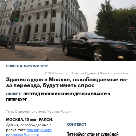
НОВОСТИ
, 15:29 15.11.2012
РИА Новости. , Алексей Куденко
|
Перейти в фотобанк
©
Здания судов в Москве, освобождаемые из-
за переезда, будут иметь спрос
СЮЖЕТ:
ПЕРЕЕЗД РОССИЙСКОЙ СУДЕБНОЙ ВЛАСТИ В
ПЕТЕРБУРГ
Теги:
Судебная система
,
Москва
,
Россия
МОСКВА, 15 ноя - РАПСИ.
Здания, освобождаемые в
КОНТЕКСТ
результате
планируемого
переезда Высшего
Петербург станет судебной