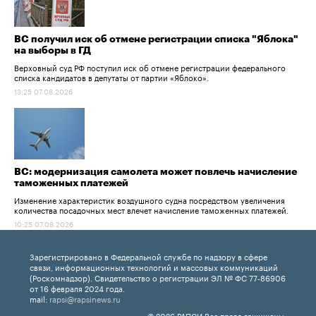
ВС получил иск об отмене регистрации списка "Яблока"
на выборы в ГД
Верховный суд РФ поступил иск об отмене регистрации федерального
списка кандидатов в депутаты от партии «Яблоко».
13:25 07.08.2026
ВС: модернизация самолета может повлечь начисление
таможенных платежей
Изменение характеристик воздушного судна посредством увеличения
количества посадочных мест влечет начисление таможенных платежей.
10:25 07.08.2026
Зарегистрировано в Федеральной службе по надзору в сфере
связи, информационных технологий и массовых коммуникаций
(Роскомнадзор). Свидетельство о регистрации ЭЛ № ФС 77-86906
от 16 февраля 2024 года.
mail:
rapsi@rapsinews.ru
© 2026 РАПСИ Все права защищены.