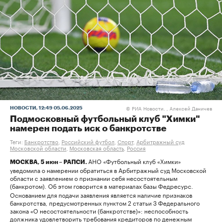
РИА Новости. , Алексей Даничев
НОВОСТИ
, 12:49 05.06.2025
©
Подмосковный футбольный клуб "Химки"
намерен подать иск о банкротстве
Теги:
Банкротство
,
Российский футбол
,
Спорт
,
Арбитражный суд
Московской области
,
Московская область
,
Россия
АНО «Футбольный клуб «Химки»
МОСКВА, 5 июн – РАПСИ.
уведомила о намерении обратиться в Арбитражный суд Московской
области с заявлением о признании себя несостоятельным
(банкротом). Об этом говорится в материалах базы Федресурс.
Основанием для подачи заявления является наличие признаков
банкротства, предусмотренных пунктом 2 статьи 3 Федерального
закона «О несостоятельности (банкротстве)»: неспособность
должника удовлетворить требования кредиторов по денежным