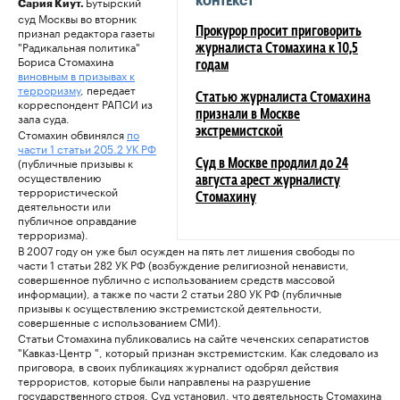
Бутырский
КОНТЕКСТ
Сария Киут.
суд Москвы во вторник
признал редактора газеты
Прокурор просит приговорить
"Радикальная политика"
журналиста Стомахина к 10,5
Бориса Стомахина
годам
виновным в призывах к
терроризму
, передает
Статью журналиста Стомахина
корреспондент РАПСИ из
признали в Москве
зала суда.
Стомахин обвинялся
по
экстремистской
части 1 статьи 205.2 УК РФ
(публичные призывы к
Суд в Москве продлил до 24
осуществлению
августа арест журналисту
террористической
Стомахину
деятельности или
публичное оправдание
терроризма).
В 2007 году он уже был осужден на пять лет лишения свободы по
части 1 статьи 282 УК РФ (возбуждение религиозной ненависти,
совершенное публично с использованием средств массовой
информации), а также по части 2 статьи 280 УК РФ (публичные
призывы к осуществлению экстремистской деятельности,
совершенные с использованием СМИ).
Статьи Стомахина публиковались на сайте чеченских сепаратистов
"Кавказ-Центр ", который признан экстремистским. Как следовало из
приговора, в своих публикациях журналист одобрял действия
террористов, которые были направлены на разрушение
государственного строя. Суд установил, что деятельность Стомахина