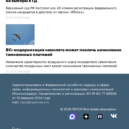
на выборы в ГД
Верховный суд РФ поступил иск об отмене регистрации федерального
списка кандидатов в депутаты от партии «Яблоко».
13:25 07.08.2026
ВС: модернизация самолета может повлечь начисление
таможенных платежей
Изменение характеристик воздушного судна посредством увеличения
количества посадочных мест влечет начисление таможенных платежей.
10:25 07.08.2026
Зарегистрировано в Федеральной службе по надзору в сфере
связи, информационных технологий и массовых коммуникаций
(Роскомнадзор). Свидетельство о регистрации ЭЛ № ФС 77-86906
от 16 февраля 2024 года.
mail:
rapsi@rapsinews.ru
© 2026 РАПСИ Все права защищены.
Суды