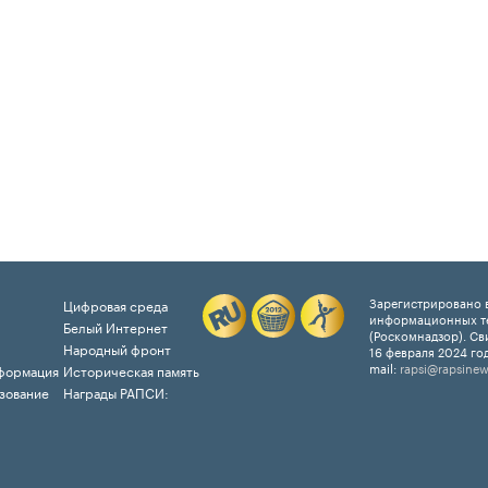
Зарегистрировано в
Цифровая среда
информационных т
Белый Интернет
(Роскомнадзор). Св
Народный фронт
16 февраля 2024 год
mail:
rapsi@rapsinew
формация
Историческая память
зование
Награды РАПСИ: