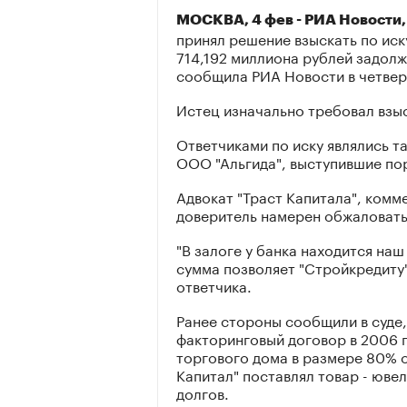
МОСКВА, 4 фев - РИА Новости
принял решение взыскать по иск
714,192 миллиона рублей задол
сообщила РИА Новости в четвер
Истец изначально требовал взыс
Ответчиками по иску являлись т
ООО "Альгида", выступившие по
Адвокат "Траст Капитала", комм
доверитель намерен обжаловать
"В залоге у банка находится на
сумма позволяет "Стройкредиту"
ответчика.
Ранее стороны сообщили в суде,
факторинговый договор в 2006 
торгового дома в размере 80% о
Капитал" поставлял товар - юве
долгов.