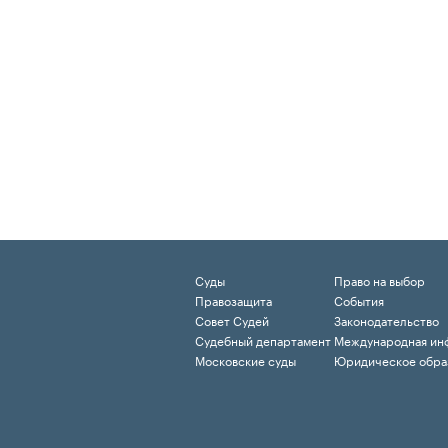
Суды
Право на выбор
Правозащита
События
Совет Судей
Законодательство
Судебный департамент
Международная ин
Московские суды
Юридическое обра