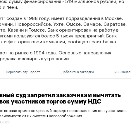
 всю сумму финансирования - 519 миллионов рублей, но
 и пени.
" создан в 1988 году, имеет подразделения в Москве,
юмени, Новороссийске, Ухте, Омске, Самаре, Саратове,
те, Казани и Томске. Банк ориентирован на работу в
угами пользуются более 5 тысяч предприятий. Банк
х и факторинговой компаний, сообщает сайт банка.
ает на рынке с 1994 года. Основные направления
 продажа ювелирных украшений.
Переслать эту новость
Добавить в закладки
RSS канал
вный суд запретил заказчикам вычитать
явок участников торгов сумму НДС
не вправе применять разный порядок сопоставления цен участников
зависимости от их системы налогообложения.
8.2026