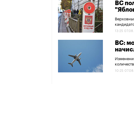
ВС по
"Ябло
Верховный
кандидато
13:25 07.08
ВС: м
начис
Изменение
количеств
10:25 07.08