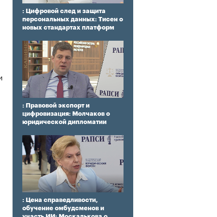
: Цифровой след и защита
персональных данных: Тисен о
новых стандартах платформ
и
: Правовой экспорт и
цифровизация: Молчаков о
юридической дипломатии
: Цена справедливости,
обучение омбудсменов и
участь ИИ: Москалькова о