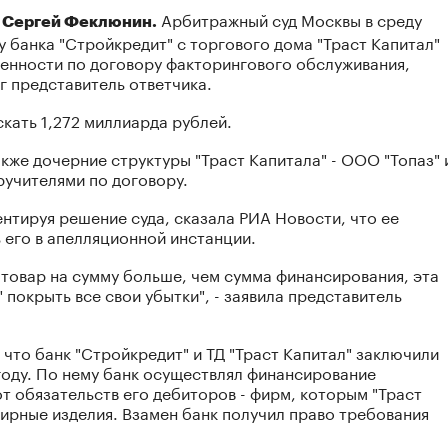
Арбитражный суд Москвы в среду
, Сергей Феклюнин.
у банка "Стройкредит" с торгового дома "Траст Капитал"
женности по договору факторингового обслуживания,
г представитель ответчика.
кать 1,272 миллиарда рублей.
акже дочерние структуры "Траст Капитала" - ООО "Топаз" 
ручителями по договору.
ентируя решение суда, сказала РИА Новости, что ее
 его в апелляционной инстанции.
ш товар на сумму больше, чем сумма финансирования, эта
 покрыть все свои убытки", - заявила представитель
 что банк "Стройкредит" и ТД "Траст Капитал" заключили
году. По нему банк осуществлял финансирование
т обязательств его дебиторов - фирм, которым "Траст
лирные изделия. Взамен банк получил право требования