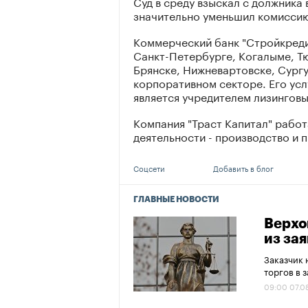
Суд в среду взыскал с должника
значительно уменьшил комиссию
Коммерческий банк "Стройкредит
Санкт-Петербурге, Когалыме, Т
Брянске, Нижневартовске, Сургу
корпоративном секторе. Его усл
является учредителем лизинговы
Компания "Траст Капитал" работ
деятельности - производство и
Соцсети
Добавить в блог
ГЛАВНЫЕ НОВОСТИ
Верхо
из за
Заказчик 
торгов в 
09:00 07.0