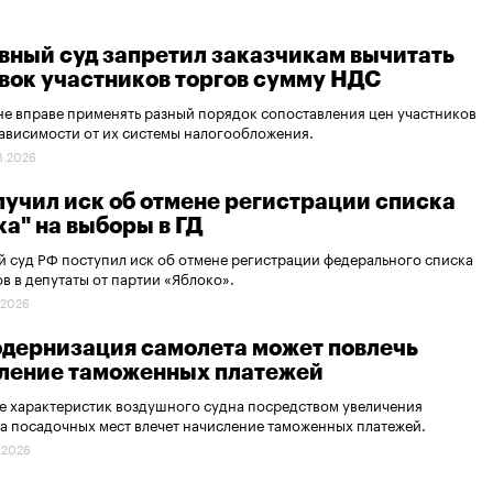
вный суд запретил заказчикам вычитать
явок участников торгов сумму НДС
не вправе применять разный порядок сопоставления цен участников
зависимости от их системы налогообложения.
8.2026
лучил иск об отмене регистрации списка
ка" на выборы в ГД
 суд РФ поступил иск об отмене регистрации федерального списка
в в депутаты от партии «Яблоко».
.2026
одернизация самолета может повлечь
ление таможенных платежей
 характеристик воздушного судна посредством увеличения
а посадочных мест влечет начисление таможенных платежей.
.2026