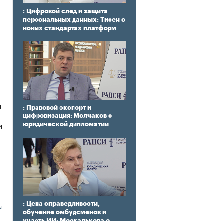
: Цифровой след и защита
персональных данных: Тисен о
новых стандартах платформ
й
: Правовой экспорт и
цифровизация: Молчаков о
и
юридической дипломатии
: Цена справедливости,
ы
обучение омбудсменов и
участь ИИ: Москалькова о