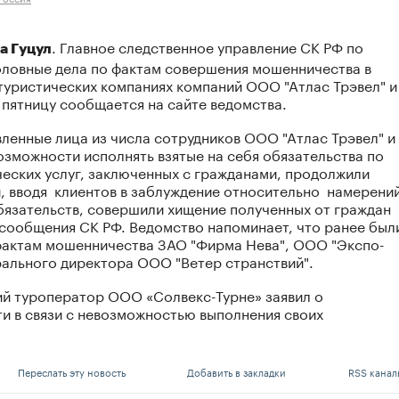
. Главное следственное управление СК РФ по
а Гуцул
оловные дела по фактам совершения мошенничества в
туристических компаниях компаний ООО "Атлас Трэвел" и
 пятницу сообщается на сайте ведомства.
вленные лица из числа сотрудников ООО "Атлас Трэвел" и
озможности исполнять взятые на себя обязательства по
ческих услуг, заключенных с гражданами, продолжили
и, вводя клиентов в заблуждение относительно намерени
бязательств, совершили хищение полученных от граждан
з сообщения СК РФ. Ведомство напоминает, что ранее был
фактам мошенничества ЗАО "Фирма Нева", ООО "Экспо-
рального директора ООО "Ветер странствий".
ий туроператор ООО «Солвекс-Турне» заявил о
и в связи с невозможностью выполнения своих
Переслать эту новость
Добавить в закладки
RSS канал