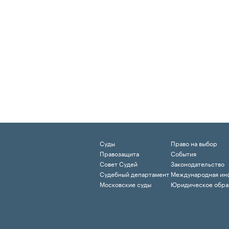
Суды
Право на выбор
Правозащита
События
Совет Судей
Законодательство
Судебный департамент
Международная ин
Московские суды
Юридическое обра