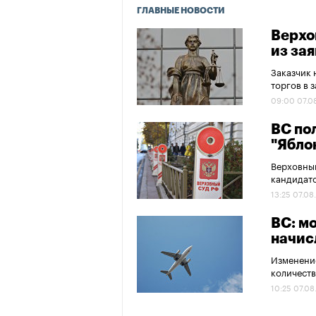
ГЛАВНЫЕ НОВОСТИ
Верхо
из за
Заказчик 
торгов в 
09:00 07.0
ВС по
"Ябло
Верховный
кандидато
13:25 07.08
ВС: м
начис
Изменение
количеств
10:25 07.08