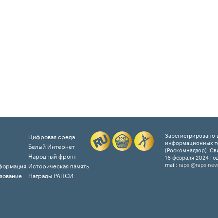
Зарегистрировано в
Цифровая среда
информационных т
Белый Интернет
(Роскомнадзор). Св
Народный фронт
16 февраля 2024 год
mail:
rapsi@rapsinew
формация
Историческая память
зование
Награды РАПСИ: