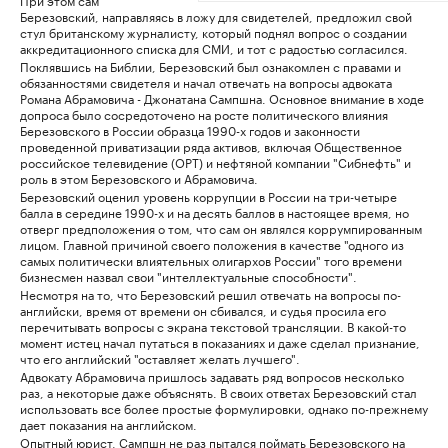
Березовский, направляясь в ложу для свидетелей, предложил свой
стул британскому журналисту, который поднял вопрос о создании
аккредитационного списка для СМИ, и тот с радостью согласился.
Поклявшись на Библии, Березовский был ознакомлен с правами и
обязанностями свидетеля и начал отвечать на вопросы адвоката
Романа Абрамовича - Джонатана Сампшна. Основное внимание в ходе
допроса было сосредоточено на росте политического влияния
Березовского в России образца 1990-х годов и законности
проведенной приватизации ряда активов, включая Общественное
российское телевидение (ОРТ) и нефтяной компании "Сибнефть" и
роль в этом Березовского и Абрамовича.
Березовский оценил уровень коррупции в России на три-четыре
балла в середине 1990-х и на десять баллов в настоящее время, но
отверг предположения о том, что сам он являлся коррумпированным
лицом. Главной причиной своего положения в качестве "одного из
самых политически влиятельных олигархов России" того времени
бизнесмен назвал свои "интеллектуальные способности".
Несмотря на то, что Березовский решил отвечать на вопросы по-
английски, время от времени он сбивался, и судья просила его
перечитывать вопросы с экрана текстовой трансляции. В какой-то
момент истец начал путаться в показаниях и даже сделал признание,
что его английский "оставляет желать лучшего".
Адвокату Абрамовича пришлось задавать ряд вопросов несколько
раз, а некоторые даже объяснять. В своих ответах Березовский стал
использовать все более простые формулировки, однако по-прежнему
дает показания на английском.
Опытный юрист, Сампшн не раз пытался поймать Березовского на