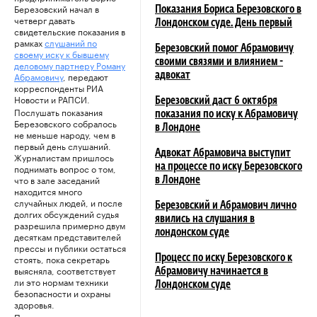
Березовский начал в
Показания Бориса Березовского в
четверг давать
Лондонском суде. День первый
свидетельские показания в
рамках
слушаний по
Березовский помог Абрамовичу
своему иску к бывшему
своими связями и влиянием -
деловому партнеру Роману
Абрамовичу
, передают
адвокат
корреспонденты РИА
Новости и РАПСИ.
Березовский даст 6 октября
Послушать показания
показания по иску к Абрамовичу
Березовского собралось
в Лондоне
не меньше народу, чем в
первый день слушаний.
Адвокат Абрамовича выступит
Журналистам пришлось
поднимать вопрос о том,
на процессе по иску Березовского
что в зале заседаний
в Лондоне
находится много
случайных людей, и после
Березовский и Абрамович лично
долгих обсуждений судья
явились на слушания в
разрешила примерно двум
лондонском суде
десяткам представителей
прессы и публики остаться
стоять, пока секретарь
Процесс по иску Березовского к
выясняла, соответствует
Абрамовичу начинается в
ли это нормам техники
Лондонском суде
безопасности и охраны
здоровья.
При этом сам