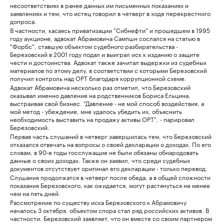
несоответствиях в ранее данных им письменных показаниях и
заявлениях и тем, что истец говорил в четверг в ходе перекрестного
допроса.
В частности, касаясь приватизации "Сибнефти" и прошедшем в 1995
году аукционе, адвокат Абрамовича Сампшн сослался на статью в
"Форбс", ставшую объектом судебного разбирательства -
Березовский в 2001 году подал и выиграл иск к изданию о защите
чести и достоинства. Адвокат также зачитал выдержки из судебных
материалов по этому делу, в соответствии с которыми Березовский
получил контроль над ОРТ благодаря коррупционной схеме.
Адвокат Абрамовича несколько раз отметил, что Березовский
оказывал именно давление на родственников Бориса Ельцина,
выстраивая свой бизнес. "Давление - не мой способ воздействия, а
мой метод - убеждение, мне удалось убедить их, объяснить
необходимость выставить на продажу активы ОРТ", - парировал
Березовский.
Первая часть слушаний в четверг завершилась тем, что Березовский
отказался отвечать на вопросы о своей декларации о доходах. По его
словам, в 90-е годы госслужащие не были обязаны обнародовать
данные о своих доходах. Также он заявил, что среди судебных
документов отсутствует оригинал его декларации - только перевод.
Слушания продолжатся в четверг после обеда, а в общей сложности
показания Березовского, как ожидается, могут растянуться не менее
чем на пять дней.
Рассмотрение по существу иска Березовского к Абрамовичу
началось 3 октября, объектом спора стал ряд российских активов. В
частности, Березовский заявляет, что он вместе со своим партнером