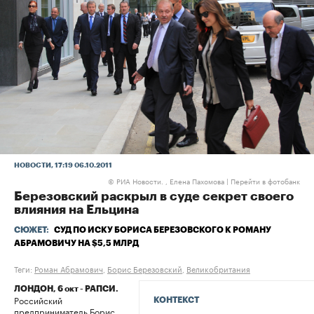
НОВОСТИ
, 17:19 06.10.2011
РИА Новости. , Елена Пахомова
|
Перейти в фотобанк
©
Березовский раскрыл в суде секрет своего
влияния на Ельцина
СЮЖЕТ:
СУД ПО ИСКУ БОРИСА БЕРЕЗОВСКОГО К РОМАНУ
АБРАМОВИЧУ НА $5,5 МЛРД
Теги:
Роман Абрамович
,
Борис Березовский
,
Великобритания
ЛОНДОН, 6 окт - РАПСИ.
Российский
КОНТЕКСТ
предприниматель Борис