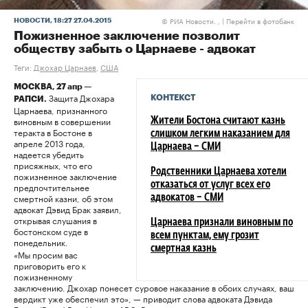
РИА Новости. ,
|
Перейти в фотобанк
НОВОСТИ
, 18:27 27.04.2015
©
Пожизненное заключение позволит
обществу забыть о Царнаеве - адвокат
Теги:
Джохар Царнаев
,
США
МОСКВА, 27 апр —
Защита Джохара
КОНТЕКСТ
РАПСИ.
Царнаева, признанного
виновным в совершении
Жители Бостона считают казнь
теракта в Бостоне в
слишком легким наказанием для
апреле 2013 года,
Царнаева – СМИ
надеется убедить
присяжных, что его
Родственники Царнаева хотели
пожизненное заключение
отказаться от услуг всех его
предпочтительнее
смертной казни, об этом
адвокатов – СМИ
адвокат Дэвид Брак заявил,
открывая слушания в
Царнаева признали виновным по
бостонском суде в
всем пунктам, ему грозит
понедельник.
смертная казнь
«Мы просим вас
приговорить его к
пожизненному
заключению. Джохар понесет суровое наказание в обоих случаях, ваш
вердикт уже обеспечил это», — приводит слова адвоката Дэвидa