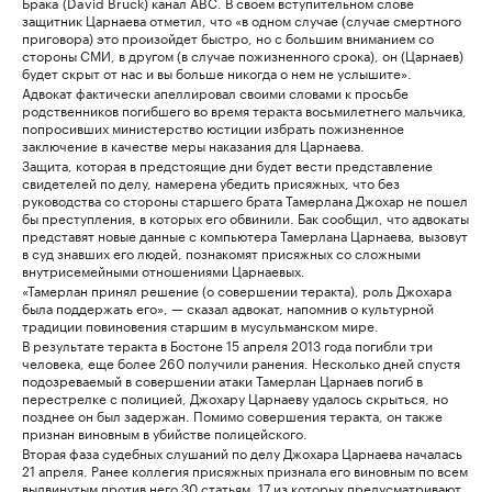
Бракa (David Bruck) канал ABC. В своем вступительном слове
защитник Царнаева отметил, что «в одном случае (случае смертного
приговора) это произойдет быстро, но с большим вниманием со
стороны СМИ, в другом (в случае пожизненного срока), он (Царнаев)
будет скрыт от нас и вы больше никогда о нем не услышите».
Адвокат фактически апеллировал своими словами к просьбе
родственников погибшего во время теракта восьмилетнего мальчика,
попросивших министерство юстиции избрать пожизненное
заключение в качестве меры наказания для Царнаева.
Защита, которая в предстоящие дни будет вести представление
свидетелей по делу, намерена убедить присяжных, что без
руководства со стороны старшего брата Тамерлана Джохар не пошел
бы преступления, в которых его обвинили. Бак сообщил, что адвокаты
представят новые данные с компьютера Тамерлана Царнаева, вызовут
в суд знавших его людей, познакомят присяжных со сложными
внутрисемейными отношениями Царнаевых.
«Тамерлан принял решение (о совершении теракта), роль Джохара
была поддержать его», — сказал адвокат, напомнив о культурной
традиции повиновения старшим в мусульманском мире.
В результате теракта в Бостоне 15 апреля 2013 года погибли три
человека, еще более 260 получили ранения. Несколько дней спустя
подозреваемый в совершении атаки Тамерлан Царнаев погиб в
перестрелке с полицией, Джохару Царнаеву удалось скрыться, но
позднее он был задержан. Помимо совершения теракта, он также
признан виновным в убийстве полицейского.
Вторая фаза судебных слушаний по делу Джохара Царнаева началась
21 апреля. Ранее коллегия присяжных признала его виновным по всем
выдвинутым против него 30 статьям, 17 из которых предусматривают