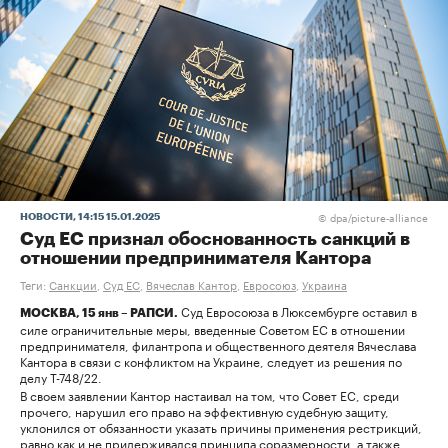
dpa/picture-alliance
НОВОСТИ
, 14:15 15.01.2025
©
Суд ЕС признал обоснованность санкций в
отношении предпринимателя Кантора
Теги:
Санкции
,
Суд ЕС
,
Вячеслав Кантор
,
Евросоюз
,
Украина
Суд Евросоюза в Люксембурге оставил в
МОСКВА, 15 янв – РАПСИ.
силе ограничительные меры, введенные Советом ЕС в отношении
предпринимателя, филантропа и общественного деятеля Вячеслава
Кантора в связи с конфликтом на Украине, следует из решения по
делу Т-748/22.
В своем заявлении Кантор настаивал на том, что Совет ЕС, среди
прочего, нарушил его право на эффективную судебную защиту,
уклонился от обязанности указать причины применения рестрикций,
равно как и не придерживался принципа соразмерности, а также