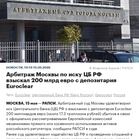
Владимир Бурнов / РАПСИ
НОВОСТИ
, 19:19 15.05.2026
©
Арбитраж Москвы по иску ЦБ РФ
взыскал 200 млрд евро с депозитария
Euroclear
Теги:
Euroclear
,
Центральный банк РФ (Банк России)
,
Евросоюз
,
Россия
Арбитражный суд Москвы удовлетворил
МОСКВА, 15 мая — РАПСИ.
иск Центрального банка (ЦБ) РФ о взыскании с депозитария Euroclear
200 миллиардов евро (около 17,3 триллиона рублей) убытков в связи
с официально рассматриваемыми Европейской комиссией
механизмами прямого или косвенного использования активов
российского регулятора, сообщили РАПСИ в суде.
Ранее суд удовлетворил ходатайство ЦБ РФ о проведении слушаний в
закрытом режиме. Материалы дела содержат информацию, которая