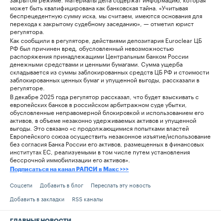
может быть квалифицирована как банковская тайна. «Учитывая
беспрецедентную сумму иска, мы считаем, имеются основания для
перехода к закрытому судебному заседанию», — отметил юрист
регулятора.
Как сообщили в регуляторе, действиями депозитария Euroclear ЦБ
РФ был причинен вред, обусловленный невозможностью
распоряжения принадлежащими Центральным банком России
денежными средствами и ценными бумагами. Сумма ущерба
складывается из суммы заблокированных средств ЦБ РФ и стоимости
заблокированных ценных бумаг и упущенной выгоды, рассказали в
регуляторе.
В декабре 2025 года регулятор рассказал, что будет взыскивать с
европейских банков в российском арбитражном суде убытки,
обусловленные неправомерной блокировкой и использованием его
активов, в объеме незаконно удерживаемых активов и упущенной
выгоды. Это связано «с продолжающимися попытками властей
Европейского союза осуществить незаконное изъятие/использование
без согласия Банка России его активов, размещенных в финансовых
институтах ЕС, реализуемыми в том числе путем установления
бессрочной иммобилизации его активов».
Подписаться на канал РАПСИ в Mакс >>>
Соцсети
Добавить в блог
Переслать эту новость
Добавить в закладки
RSS каналы