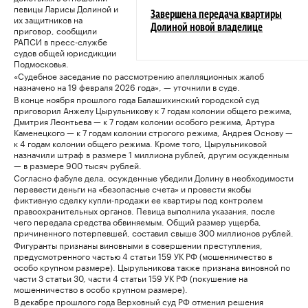
певицы Ларисы Долиной и
Завершена передача квартиры
их защитников на
Долиной новой владелице
приговор, сообщили
РАПСИ в пресс-службе
судов общей юрисдикции
Подмосковья.
«Судебное заседание по рассмотрению апелляционных жалоб
назначено на 19 февраля 2026 года», — уточнили в суде.
В конце ноября прошлого года Балашихинский городской суд
приговорил Анжелу Цырульникову к 7 годам колонии общего режима,
Дмитрия Леонтьева — к 7 годам колонии особого режима, Артура
Каменецкого — к 7 годам колонии строгого режима, Андрея Основу —
к 4 годам колонии общего режима. Кроме того, Цырульниковой
назначили штраф в размере 1 миллиона рублей, другим осужденным
— в размере 900 тысяч рублей.
Согласно фабуле дела, осужденные убедили Долину в необходимости
перевести деньги на «безопасные счета» и провести якобы
фиктивную сделку купли-продажи ее квартиры под контролем
правоохранительных органов. Певица выполнила указания, после
чего передала средства обвиняемым. Общий размер ущерба,
причиненного потерпевшей, составил свыше 300 миллионов рублей.
Фигуранты признаны виновными в совершении преступления,
предусмотренного частью 4 статьи 159 УК РФ (мошенничество в
особо крупном размере). Цырульникова также признана виновной по
части 3 статьи 30, части 4 статьи 159 УК РФ (покушение на
мошенничество в особо крупном размере).
В декабре прошлого года Верховный суд РФ отменил решения