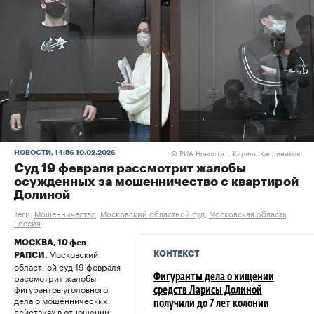
РИА Новости. , Кирилл Каллиников
НОВОСТИ
, 14:56 10.02.2026
©
Суд 19 февраля рассмотрит жалобы
осужденных за мошенничество с квартирой
Долиной
Теги:
Мошенничество
,
Московский областной суд
,
Московская область
,
Россия
МОСКВА, 10 фев —
Московский
КОНТЕКСТ
РАПСИ.
областной суд 19 февраля
рассмотрит жалобы
Фигуранты дела о хищении
фигурантов уголовного
средств Ларисы Долиной
дела о мошеннических
получили до 7 лет колонии
действиях в отношении