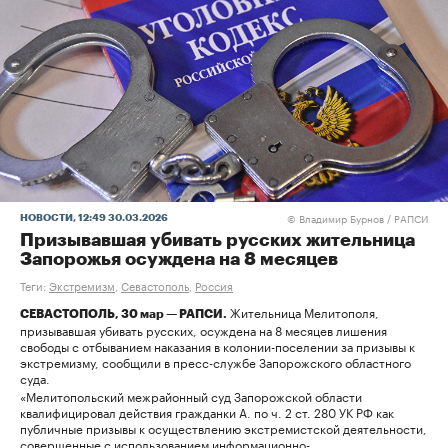
Владимир Бурнов / РАПСИ
НОВОСТИ
, 12:49 30.03.2026
©
Призывавшая убивать русских жительница
Запорожья осуждена на 8 месяцев
Теги:
Экстремизм
,
Севастополь
,
Россия
Жительница Мелитополя,
СЕВАСТОПОЛЬ, 30 мар — РАПСИ.
призывавшая убивать русских, осуждена на 8 месяцев лишения
свободы с отбыванием наказания в колонии-поселении за призывы к
экстремизму, сообщили в пресс-службе Запорожского областного
суда.
«Мелитопольский межрайонный суд Запорожской области
квалифицировал действия гражданки А. по ч. 2 ст. 280 УК РФ как
публичные призывы к осуществлению экстремистской деятельности,
совершенные с использованием информационно-