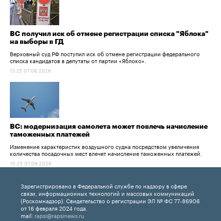
ВС получил иск об отмене регистрации списка "Яблока"
на выборы в ГД
Верховный суд РФ поступил иск об отмене регистрации федерального
списка кандидатов в депутаты от партии «Яблоко».
13:25 07.08.2026
ВС: модернизация самолета может повлечь начисление
таможенных платежей
Изменение характеристик воздушного судна посредством увеличения
количества посадочных мест влечет начисление таможенных платежей.
10:25 07.08.2026
Зарегистрировано в Федеральной службе по надзору в сфере
связи, информационных технологий и массовых коммуникаций
(Роскомнадзор). Свидетельство о регистрации ЭЛ № ФС 77-86906
от 16 февраля 2024 года.
mail:
rapsi@rapsinews.ru