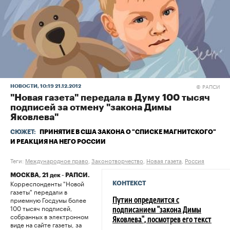
РАПСИ
НОВОСТИ
, 10:19 21.12.2012
©
"Новая газета" передала в Думу 100 тысяч
подписей за отмену "закона Димы
Яковлева"
СЮЖЕТ:
ПРИНЯТИЕ В США ЗАКОНА О "СПИСКЕ МАГНИТСКОГО"
И РЕАКЦИЯ НА НЕГО РОССИИ
Теги:
Международное право
,
Законотворчество
,
Новая газета
,
Россия
МОСКВА, 21 дек - РАПСИ.
Корреспонденты "Новой
КОНТЕКСТ
газеты" передали в
приемную Госдумы более
Путин определится с
100 тысяч подписей,
подписанием "закона Димы
собранных в электронном
Яковлева", посмотрев его текст
виде на сайте газеты, за