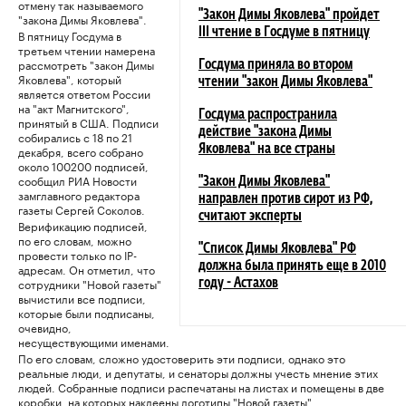
отмену так называемого
"Закон Димы Яковлева" пройдет
"закона Димы Яковлева".
III чтение в Госдуме в пятницу
В пятницу Госдума в
третьем чтении намерена
рассмотреть "закон Димы
Госдума приняла во втором
Яковлева", который
чтении "закон Димы Яковлева"
является ответом России
на "акт Магнитского",
Госдума распространила
принятый в США. Подписи
действие "закона Димы
собирались с 18 по 21
декабря, всего собрано
Яковлева" на все страны
около 100200 подписей,
сообщил РИА Новости
"Закон Димы Яковлева"
замглавного редактора
направлен против сирот из РФ,
газеты Сергей Соколов.
считают эксперты
Верификацию подписей,
по его словам, можно
"Список Димы Яковлева" РФ
провести только по IP-
должна была принять еще в 2010
адресам. Он отметил, что
сотрудники "Новой газеты"
году - Астахов
вычистили все подписи,
которые были подписаны,
очевидно,
несуществующими именами.
По его словам, сложно удостоверить эти подписи, однако это
реальные люди, и депутаты, и сенаторы должны учесть мнение этих
людей. Собранные подписи распечатаны на листах и помещены в две
коробки, на которых наклеены логотипы "Новой газеты".