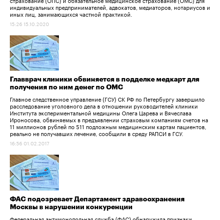
индивидуальных предпринимателей, адвокатов, медиаторов, нотариусов и
иных лиц, занимающихся частной практикой.
15:26 15.10.2020
Главврач клиники обвиняется в подделке медкарт для
получения по ним денег по ОМС
Главное следственное управление (ГСУ) СК РФ по Петербургу завершило
расследование уголовного дела в отношении руководителей клиники
Института экспериментальной медицины Олега Царева и Вячеслава
Ироносова, обвиняемых в предъявлении страховым компаниям счетов на
11 миллионов рублей по 511 подложным медицинским картам пациентов,
реально не получавших лечение, сообщили в среду РАПСИ в ГСУ.
16:56 01.02.2017
ФАС подозревает Департамент здравоохранения
Москвы в нарушении конкуренции
Федеральная антимонопольная служба (ФАС) обнаружила признаки