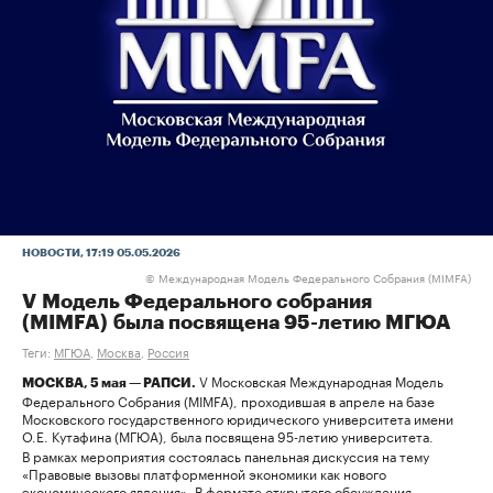
НОВОСТИ
, 17:19 05.05.2026
Международная Модель Федерального Собрания (MIMFA)
©
V Модель Федерального собрания
(MIMFA) была посвящена 95-летию МГЮА
Теги:
МГЮА
,
Москва
,
Россия
V Московская Международная Модель
МОСКВА, 5 мая — РАПСИ.
Федерального Собрания (MIMFA), проходившая в апреле на базе
Московского государственного юридического университета имени
О.Е. Кутафина (МГЮА), была посвящена 95-летию университета.
В рамках мероприятия состоялась панельная дискуссия на тему
«Правовые вызовы платформенной экономики как нового
экономического явления». В формате открытого обсуждения