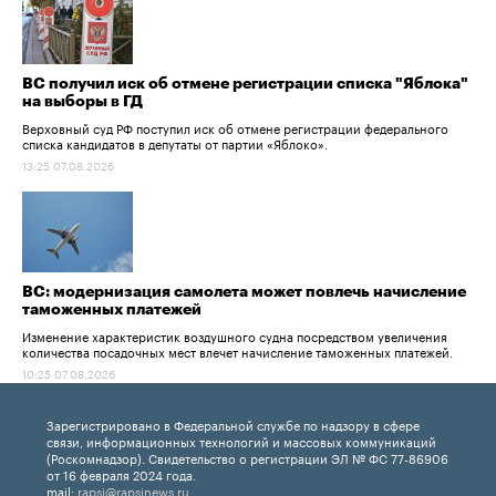
ВС получил иск об отмене регистрации списка "Яблока"
на выборы в ГД
Верховный суд РФ поступил иск об отмене регистрации федерального
списка кандидатов в депутаты от партии «Яблоко».
13:25 07.08.2026
ВС: модернизация самолета может повлечь начисление
таможенных платежей
Изменение характеристик воздушного судна посредством увеличения
количества посадочных мест влечет начисление таможенных платежей.
10:25 07.08.2026
Зарегистрировано в Федеральной службе по надзору в сфере
связи, информационных технологий и массовых коммуникаций
(Роскомнадзор). Свидетельство о регистрации ЭЛ № ФС 77-86906
от 16 февраля 2024 года.
mail:
rapsi@rapsinews.ru