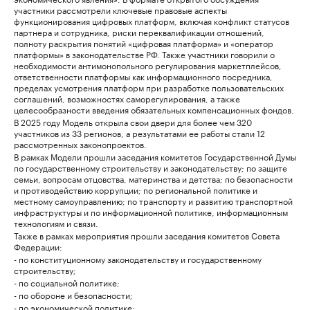
участники рассмотрели ключевые правовые аспекты
функционирования цифровых платформ, включая конфликт статусов
партнера и сотрудника, риски переквалификации отношений,
полноту раскрытия понятий «цифровая платформа» и «оператор
платформы» в законодательстве РФ. Также участники говорили о
необходимости антимонопольного регулирования маркетплейсов,
ответственности платформы как информационного посредника,
пределах усмотрения платформ при разработке пользовательских
соглашений, возможностях саморегулирования, а также
целесообразности введения обязательных компенсационных фондов.
В 2025 году Модель открыла свои двери для более чем 320
участников из 33 регионов, а результатами ее работы стали 12
рассмотренных законопроектов.
В рамках Модели прошли заседания комитетов Государственной Думы
по государственному строительству и законодательству; по защите
семьи, вопросам отцовства, материнства и детства; по безопасности
и противодействию коррупции; по региональной политике и
местному самоуправлению; по транспорту и развитию транспортной
инфраструктуры и по информационной политике, информационным
технологиям и связи.
Также в рамках мероприятия прошли заседания комитетов Совета
Федерации:
- по конституционному законодательству и государственному
строительству;
- по социальной политике;
- по обороне и безопасности;
- по экономической политике;