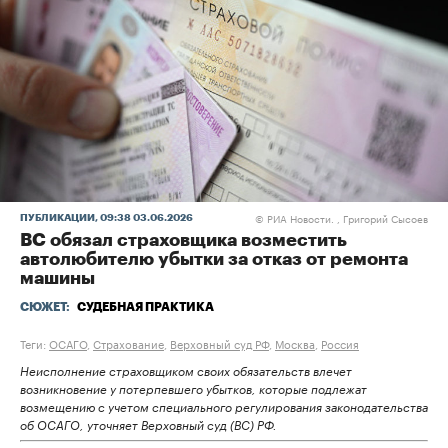
РИА Новости. , Григорий Сысоев
ПУБЛИКАЦИИ
, 09:38 03.06.2026
©
ВС обязал страховщика возместить
автолюбителю убытки за отказ от ремонта
машины
СЮЖЕТ:
СУДЕБНАЯ ПРАКТИКА
Теги:
ОСАГО
,
Страхование
,
Верховный суд РФ
,
Москва
,
Россия
Неисполнение страховщиком своих обязательств влечет
возникновение у потерпевшего убытков, которые подлежат
возмещению с учетом специального регулирования законодательства
об ОСАГО, уточняет Верховный суд (ВС) РФ.