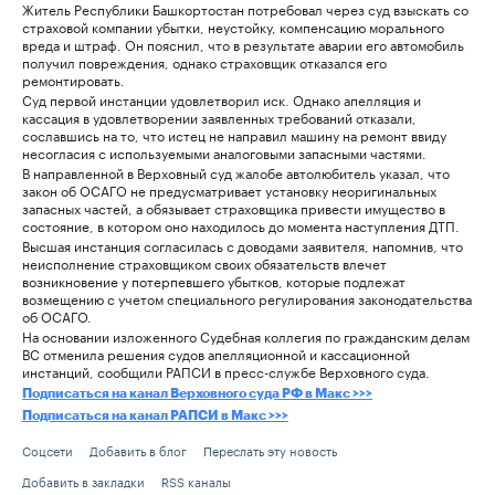
Житель Республики Башкортостан потребовал через суд взыскать со
страховой компании убытки, неустойку, компенсацию морального
вреда и штраф. Он пояснил, что в результате аварии его автомобиль
получил повреждения, однако страховщик отказался его
ремонтировать.
Суд первой инстанции удовлетворил иск. Однако апелляция и
кассация в удовлетворении заявленных требований отказали,
сославшись на то, что истец не направил машину на ремонт ввиду
несогласия с используемыми аналоговыми запасными частями.
В направленной в Верховный суд жалобе автолюбитель указал, что
закон об ОСАГО не предусматривает установку неоригинальных
запасных частей, а обязывает страховщика привести имущество в
состояние, в котором оно находилось до момента наступления ДТП.
Высшая инстанция согласилась с доводами заявителя, напомнив, что
неисполнение страховщиком своих обязательств влечет
возникновение у потерпевшего убытков, которые подлежат
возмещению с учетом специального регулирования законодательства
об ОСАГО.
На основании изложенного Судебная коллегия по гражданским делам
ВС отменила решения судов апелляционной и кассационной
инстанций, сообщили РАПСИ в пресс-службе Верховного суда.
Подписаться на канал Верховного суда РФ в Макс >>>
Подписаться на канал РАПСИ в Макс >>>
Соцсети
Добавить в блог
Переслать эту новость
Добавить в закладки
RSS каналы