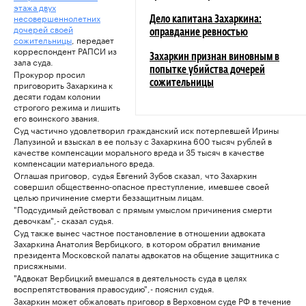
этажа двух
несовершеннолетних
Дело капитана Захаркина:
дочерей своей
оправдание ревностью
сожительницы
, передает
корреспондент РАПСИ из
Захаркин признан виновным в
зала суда.
попытке убийства дочерей
Прокурор просил
приговорить Захаркина к
сожительницы
десяти годам колонии
строгого режима и лишить
его воинского звания.
Суд частично удовлетворил гражданский иск потерпевшей Ирины
Лапузиной и взыскал в ее пользу с Захаркина 600 тысяч рублей в
качестве компенсации морального вреда и 35 тысяч в качестве
компенсации материального вреда.
Оглашая приговор, судья Евгений Зубов сказал, что Захаркин
совершил общественно-опасное преступление, имевшее своей
целью причинение смерти беззащитным лицам.
"Подсудимый действовал с прямым умыслом причинения смерти
девочкам",- сказал судья.
Суд также вынес частное постановление в отношении адвоката
Захаркина Анатолия Вербицкого, в котором обратил внимание
президента Московской палаты адвокатов на общение защитника с
присяжными.
"Адвокат Вербицкий вмешался в деятельность суда в целях
воспрепятствования правосудию",- пояснил судья.
Захаркин может обжаловать приговор в Верховном суде РФ в течение