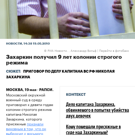
НОВОСТИ
, 14:38 19.05.2010
РИА Новости. , Александр Вильф
|
Перейти в фотобанк
©
Захаркин получил 9 лет колонии строгого
режима
СЮЖЕТ:
ПРИГОВОР ПО ДЕЛУ КАПИТАНА ВС РФ НИКОЛАЯ
ЗАХАРКИНА
МОСКВА, 19 мая - РАПСИ.
Московский окружной
КОНТЕКСТ
военный суд в среду
приговорил к девяти годам
Дело капитана Захаркина,
колонии строгого режима
обвиняемого в попытке убийства
капитана Николая
двух девочек
Захаркина, которого
присяжные
признали
Кому помешали присяжные в
виновным в том, что он
выбросил с восьмого
суде над Захаркиным?