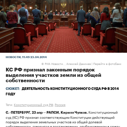
НОВОСТИ
, 11:49 23.04.2014
РИА Новости. , Алексей Даничев
|
Перейти в фотобанк
©
КС РФ признал законным порядок
выделения участков земли из общей
собственности
СЮЖЕТ:
ДЕЯТЕЛЬНОСТЬ КОНСТИТУЦИОННОГО СУДА РФ В 2014
ГОДУ
Теги:
Конституционный суд РФ
,
Россия
Конституционный
С.-ПЕТЕРБУРГ, 23 апр ─ РАПСИ, Кирилл Чулков.
суд (КС) РФ признал соответствующим Конституции действующий
порядок выделения земельных участков из общей долевой
собственности, говорится в постановлении, опубликованном в среду