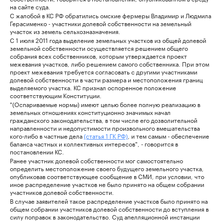
на сайте суда.
С жалобой в КС РФ обратились омские фермеры Владимир и Людмила
Герасименко - участники долевой собственности на земельный
участок из земель сельхозназначения.
С 1 июля 2011 года выделение земельных участков из общей долевой
земельной собственности осуществляется решением общего
собрания всех собственников, которым утверждается проект
межевания участков, либо решением самого собственника. При этом
проект межевания требуется согласовать с другими участниками
долевой собственности в части размера и местоположения границ
выделяемого участка. КС признал оспоренное положение
соответствующим Конституции.
"(Оспариваемые нормы) имеют целью более полную реализацию в
земельных отношениях конституционно значимых начал
гражданского законодательства, в том числе его дозволительной
направленности и недопустимости произвольного вмешательства
кого-либо в частные дела
(статья 1 ГК РФ)
, и тем самым - обеспечение
баланса частных и коллективных интересов", - говорится в
постановлении КС.
Ранее участник долевой собственности мог самостоятельно
определить местоположение своего будущего земельного участка,
опубликовав соответствующее сообщение в СМИ, при условии, что
иное распределение участков не было принято на общем собрании
участников долевой собственности.
В случае заявителей такое распределение участков было принято на
общем собрании участников долевой собственности до вступления в
силу поправок в законодательство. Суд апелляционной инстанции