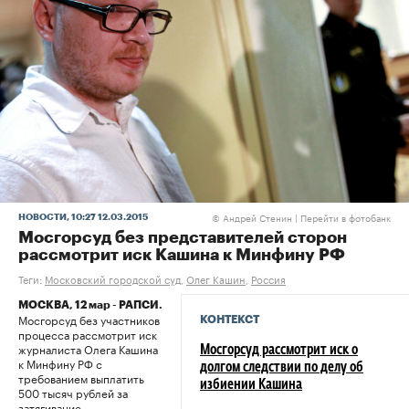
Андрей Стенин |
Перейти в фотобанк
НОВОСТИ
, 10:27 12.03.2015
©
Мосгорсуд без представителей сторон
рассмотрит иск Кашина к Минфину РФ
Теги:
Московский городской суд
,
Олег Кашин
,
Россия
МОСКВА, 12 мар - РАПСИ.
Мосгорсуд без участников
КОНТЕКСТ
процесса рассмотрит иск
журналиста Олега Кашина
Мосгорсуд рассмотрит иск о
к Минфину РФ с
долгом следствии по делу об
требованием выплатить
избиении Кашина
500 тысяч рублей за
затягивание