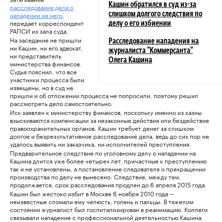
Кашин обратился в суд из-за
расследования дела о
нападении на него
,
слишком долгого следствия по
передает корреспондент
делу о его избиении
РАПСИ из зала суда.
На заседание не пришли
Расследование нападения на
ни Кашин, ни его адвокат,
журналиста "Коммерсанта"
ни представитель
Олега Кашина
министерства финансов.
Судья пояснил, что все
участники процесса были
извещены, но в суд не
пришли и об отложении процесса не попросили, поэтому решил
рассмотреть дело самостоятельно.
Иск заявлен к министерству финансов, поскольку именно из казны
взыскиваются компенсации за незаконные действия или бездействие
правоохранительных органов. Кашин требует денег за слишком
долгое и безрезультативное расследование дела, ведь до сих пор не
удалось выявить ни заказчика, ни исполнителей преступления.
Предварительное следствие по уголовному делу о нападении на
Кашина длится уже более четырех лет, причастные к преступлению
так и не установлены, а постановление следователя о прекращении
производства по делу не вынесено. Следствие, между тем,
продолжается, срок расследования продлен до 6 апреля 2015 года.
Кашин был жестоко избит в Москве 6 ноября 2010 года ─
неизвестные сломали ему челюсть, голень и пальцы. В тяжелом
состоянии журналист был госпитализирован в реанимацию. Коллеги
связывали нападение с профессиональной деятельностью Кашина,