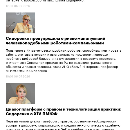
12:36 06.07.2026
Сидоренко предупредила о риске манипуляций
человекоподобными роботами-компаньонами
Появление в Китае человекоподобных роботов, способных имитировать
заботу, считывать эмоции и выстраивать «отношения», переводит
проблему цифровой близости из футурологии в правовую плоскость,
считает член Совета при президенте РФ по развитию гражданского
общества и правам человека, глава АНО «Белый Интернет», профессор
МГИМО Элина Сидоренко.
10:01 06.07.2026
Диалог платформ с правом и технологизация практики:
Сидоренко о XIV ПМЮФ
Первый живой диалог платформ с правом, осознание необходимости
ускорить цифровую кодификацию и создать технологическую судебную
практику, а также ускользающую в DeFi и стейблкоины преступность.