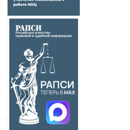
работе НОЦ
е
т