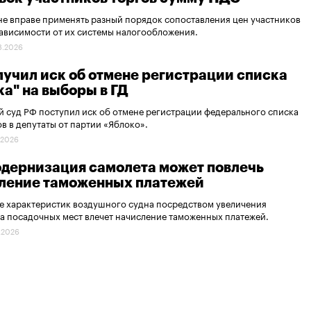
не вправе применять разный порядок сопоставления цен участников
зависимости от их системы налогообложения.
8.2026
лучил иск об отмене регистрации списка
ка" на выборы в ГД
 суд РФ поступил иск об отмене регистрации федерального списка
в в депутаты от партии «Яблоко».
.2026
одернизация самолета может повлечь
ление таможенных платежей
 характеристик воздушного судна посредством увеличения
а посадочных мест влечет начисление таможенных платежей.
.2026