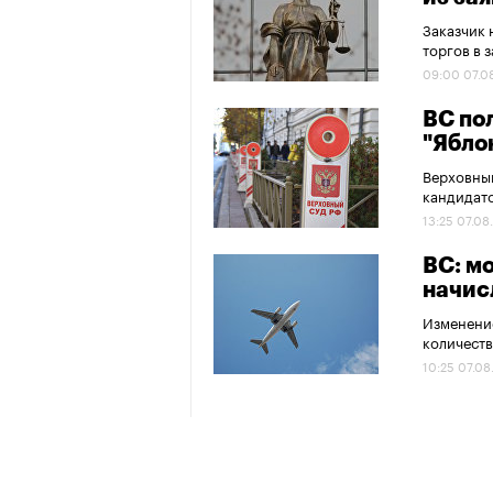
Заказчик 
торгов в 
09:00 07.0
ВС по
"Ябло
Верховный
кандидато
13:25 07.08
ВС: м
начис
Изменение
количеств
10:25 07.08