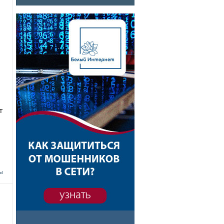
.
т
ы