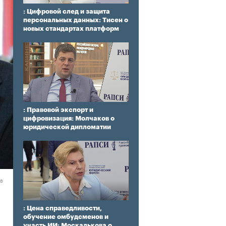
: Цифровой след и защита
персональных данных: Тисен о
новых стандартах платформ
: Правовой экспорт и
цифровизация: Молчаков о
юридической дипломатии
ев
: Цена справедливости,
обучение омбудсменов и
участь ИИ: Москалькова о