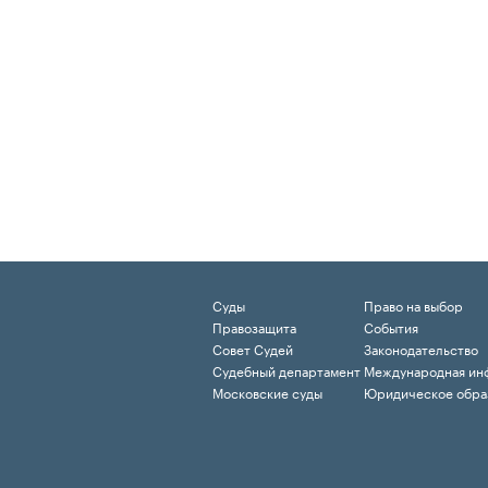
Суды
Право на выбор
Правозащита
События
Совет Судей
Законодательство
Судебный департамент
Международная ин
Московские суды
Юридическое обра