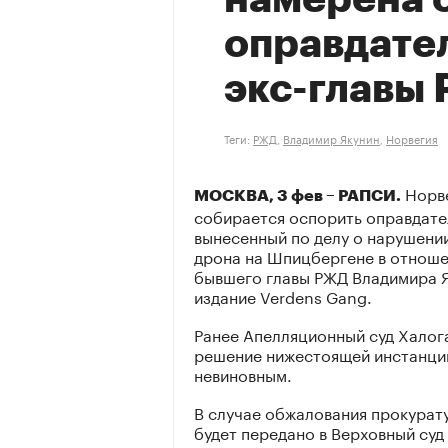
оправдате
экс-главы
Теги:
РЖД
,
Владимир Якунин
,
Норвегия
Норве
МОСКВА, 3 фев – РАПСИ.
собирается оспорить оправдате
вынесенный по делу о нарушении
дрона на Шпицбергене в отноше
бывшего главы РЖД Владимира 
издание Verdens Gang.
Ранее Апелляционный суд Халог
решение нижестоящей инстанции
невиновным.
В случае обжалования прокурат
будет передано в Верховный суд