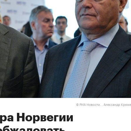
РИА Новости. , Александр Кряж
©
ра Норвегии
обжаловать