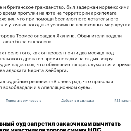
 и британское гражданство, был задержан норвежскими
о время прогулки на яхте на территории архипелага
ояснил, что при помощи беспилотного летательного
ж и уточнял погодные условия на пешеходных маршрутах
 города Тромсё оправдал Якунина. Обвинители подали
 также была отклонена.
ах после того, как он провел почти два месяца под
ельского дрона во время поездки на отдых вокруг
дем надеяться, что обвинение теперь одумается и приме
ова адвоката Бернта Хейберга.
л судебные решения: «Я очень рад, что правовая
л возобладали и в Апелляционном суде».
Переслать эту новость
Добавить в закладки
RSS канал
вный суд запретил заказчикам вычитать
явок участников торгов сумму НДС