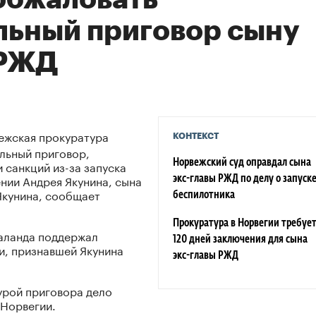
льный приговор сыну
 РЖД
жская прокуратура
КОНТЕКСТ
льный приговор,
 санкций из-за запуска
Норвежский суд оправдал сына
нии Андрея Якунина, сына
экс-главы РЖД по делу о запуск
Якунина, сообщает
беспилотника
Прокуратура в Норвегии требуе
аланда поддержал
120 дней заключения для сына
, признавшей Якунина
экс-главы РЖД
урой приговора дело
 Норвегии.