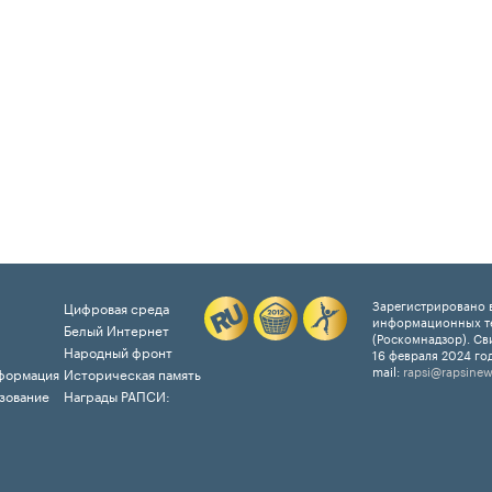
Зарегистрировано в
Цифровая среда
информационных т
Белый Интернет
(Роскомнадзор). Св
Народный фронт
16 февраля 2024 год
mail:
rapsi@rapsinew
формация
Историческая память
зование
Награды РАПСИ: