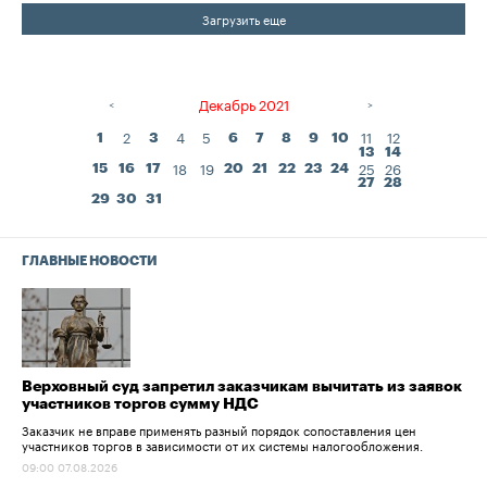
Загрузить еще
Ноябрь 2021
Декабрь 2021
Январь 202
<
>
2
4
5
11
12
1
3
6
7
8
9
10
13
14
18
19
25
26
15
16
17
20
21
22
23
24
27
28
29
30
31
ГЛАВНЫЕ НОВОСТИ
Верховный суд запретил заказчикам вычитать из заявок
участников торгов сумму НДС
Заказчик не вправе применять разный порядок сопоставления цен
участников торгов в зависимости от их системы налогообложения.
09:00 07.08.2026