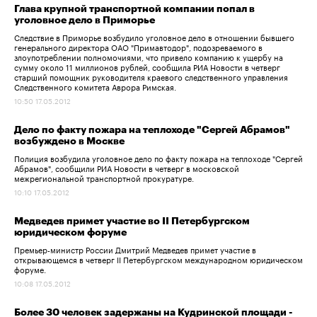
Глава крупной транспортной компании попал в
уголовное дело в Приморье
Следствие в Приморье возбудило уголовное дело в отношении бывшего
генерального директора ОАО "Примавтодор", подозреваемого в
злоупотреблении полномочиями, что привело компанию к ущербу на
сумму около 11 миллионов рублей, сообщила РИА Новости в четверг
старший помощник руководителя краевого следственного управления
Следственного комитета Аврора Римская.
10:50 17.05.2012
Дело по факту пожара на теплоходе "Сергей Абрамов"
возбуждено в Москве
Полиция возбудила уголовное дело по факту пожара на теплоходе "Сергей
Абрамов", сообщили РИА Новости в четверг в московской
межрегиональной транспортной прокуратуре.
10:10 17.05.2012
Медведев примет участие во II Петербургском
юридическом форуме
Премьер-министр России Дмитрий Медведев примет участие в
открывающемся в четверг II Петербургском международном юридическом
форуме.
10:08 17.05.2012
Более 30 человек задержаны на Кудринской площади -