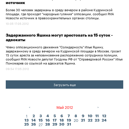
источник
Более 30 человек задержаны в среду вечером в районе Кудринской
площади, где проходят "народные гуляния" оппозиции, сообщил РИА
Новости источник в правоохранительных органах столицы.
10:05 17.05.2012
Задержанного Яшина могут арестовать на 15 суток -
адвокаты
Члену оппозиционного движения "Солидарность" Илье Яшину,
задержанному в среду вечером на Кудринской площади в Москве, грозит
15 суток ареста за неповиновение распоряжению сотрудника полиции,
сообщил РИА Новости депутат Госдумы РФ от "Справедливой России" Илья
Пономарев со ссылкой на адвокатов Яшина.
09:54 17.05.2012
Загрузить еще
Апрель 2012
Май 2012
Июнь 2012
<
>
1
2
3
4
5
6
7
8
9
10
11
12
20
13
14
15
16
17
18
19
21
22
23
24
27
25
26
28
29
30
31